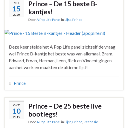
Prince – De 15 beste B-
MEI
15
kantjes!
2020
Door
A Pop Life Panel
in
Lijst
,
Prince
Deze keer stelde het A Pop Life panel zichzelf de vraag
wel Prince B-kantje het beste was van allemaal. Bram,
Edward, Erwin, Herman, Leon, Rick en Vincent gingen
aan het werk en maakten de ultieme lijst!
Prince
Prince – De 25 beste live
OKT
10
bootlegs!
2019
Door
A Pop Life Panel
in
Lijst
,
Prince
,
Recensie