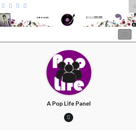
T
z
Search for:
A Pop Life
Togg
navig
A Pop Life Panel