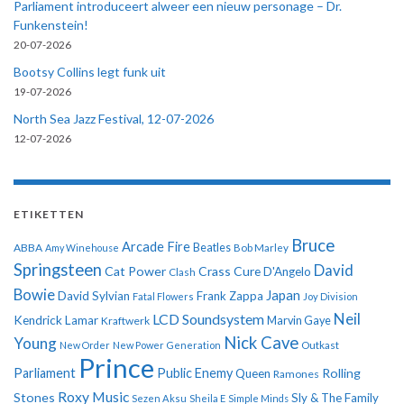
Parliament introduceert alweer een nieuw personage – Dr.
Funkenstein!
20-07-2026
Bootsy Collins legt funk uit
19-07-2026
North Sea Jazz Festival, 12-07-2026
12-07-2026
ETIKETTEN
Bruce
Arcade Fire
ABBA
Beatles
Amy Winehouse
Bob Marley
Springsteen
David
Cat Power
Crass
Cure
D'Angelo
Clash
Bowie
Japan
David Sylvian
Frank Zappa
Fatal Flowers
Joy Division
Neil
LCD Soundsystem
Kendrick Lamar
Kraftwerk
Marvin Gaye
Nick Cave
Young
New Order
New Power Generation
Outkast
Prince
Parliament
Public Enemy
Rolling
Queen
Ramones
Roxy Music
Stones
Sly & The Family
Sezen Aksu
Sheila E
Simple Minds