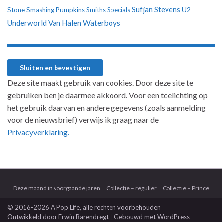
Sufjan Stevens
U2
Stone
Smashing Pumpkins
Smiths
Specials
Underworld
Van Halen
Waterboys
Deze site maakt gebruik van cookies. Door deze site te
gebruiken ben je daarmee akkoord. Voor een toelichting op
het gebruik daarvan en andere gegevens (zoals aanmelding
voor de nieuwsbrief) verwijs ik graag naar de
Privacyverklaring.
Deze maand in voorgaande jaren
Collectie – regulier
Collectie – Prince
© 2016-2026 A Pop Life
, alle rechten voorbehouden
Ontwikkeld door
Erwin Barendregt
| Gebouwd met
WordPress