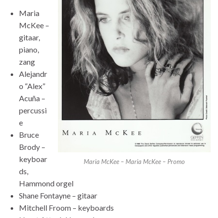
Maria
McKee –
gitaar,
piano,
zang
Alejandr
o “Alex”
Acuña –
percussi
e
Bruce
Brody –
keyboar
Maria McKee – Maria McKee – Promo
ds,
Hammond orgel
Shane Fontayne – gitaar
Mitchell Froom – keyboards