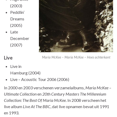
(2003)
Peddlin’
Dreams
(2005)
Late
December
(2007)
Live
Maria McKee – Maria McKee – Hoes achterkant
Live in
Hamburg (2004)
Live – Acoustic Tour 2006 (2006)
In 2000 en 2003 verschenen verzamelalbums,
Maria McKee –
Ultimate Collection
en
20th Century Masters The Millennium
Collection: The Best Of Maria McKee
. In 2008 verscheen het
live album
Live At The BBC
, dat live opnamen bevat uit 1991
en 1993.