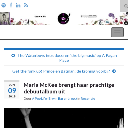
T
zo
Search for:
A Pop Life
Togg
navig
The Waterboys introduceren ’the big music’ op A Pagan
Place
Get the funk up! Prince en Batman: de kroning voorbij?
Maria McKee brengt haar prachtige
JUN
09
debuutalbum uit
2019
Door
A Pop Life (Erwin Barendregt)
in
Recensie