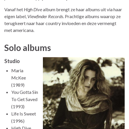
Vanaf het
High Dive
album brengt ze haar albums uit via haar
eigen label,
Viewfinder Records
. Prachtige albums waarop ze
terugkeert naar haar country invloeden en deze vermengt
met americana.
Solo albums
Studio
Maria
McKee
(1989)
You Gotta Sin
To Get Saved
(1993)
Life Is Sweet
(1996)
High Dive