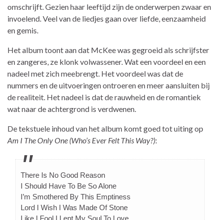
omschrijft. Gezien haar leeftijd zijn de onderwerpen zwaar en
invoelend. Veel van de liedjes gaan over liefde, eenzaamheid
en gemis.
Het album toont aan dat McKee was gegroeid als schrijfster
en zangeres, ze klonk volwassener. Wat een voordeel en een
nadeel met zich meebrengt. Het voordeel was dat de
nummers en de uitvoeringen ontroeren en meer aansluiten bij
de realiteit. Het nadeel is dat de rauwheid en de romantiek
wat naar de achtergrond is verdwenen.
De tekstuele inhoud van het album komt goed tot uiting op
Am I The Only One (Who’s Ever Felt This Way?)
:
There Is No Good Reason
I Should Have To Be So Alone
I’m Smothered By This Emptiness
Lord I Wish I Was Made Of Stone
Like I Fool I Lent My Soul To Love