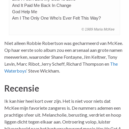
And It Paid Me Back In Change
God Help Me
Am I The Only One Who’s Ever Felt This Way?
© 1989 Maria McKee
Niet alleen Robbie Robertson was gecharmeerd van McKee.
Op haar eerste solo album zou een arsenaal aan grote namen
meewerken, waaronder Shane Fontayne, Jim Keltner, Tony
Levin, Marc Ribot, Jerry Scheff, Richard Thompson en
The
Waterboys
‘ Steve Wickham.
Recensie
Ik kan hier heel kort over zijn. Het is niet voor niets dat
McKee mijn favoriete zangeres is. De nummers ademen een
prachtige sfeer uit. Melancholie, berusting, verdriet en hoop
liggen dicht tegen elkaar aan. Ontroering volop, luister
bijvoorbeeld naar het hartverscheurend mooie
Has He Got A