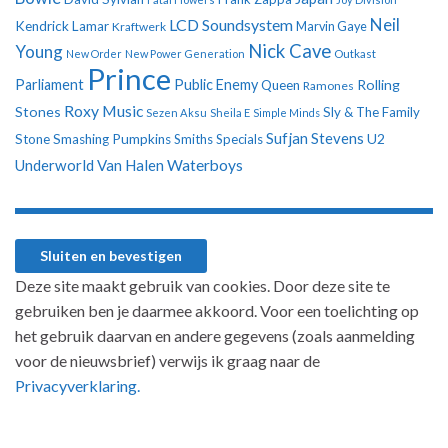
Neil
LCD Soundsystem
Kendrick Lamar
Kraftwerk
Marvin Gaye
Nick Cave
Young
New Order
New Power Generation
Outkast
Prince
Parliament
Public Enemy
Rolling
Queen
Ramones
Roxy Music
Stones
Sly & The Family
Sezen Aksu
Sheila E
Simple Minds
Sufjan Stevens
U2
Stone
Smashing Pumpkins
Smiths
Specials
Underworld
Van Halen
Waterboys
Deze site maakt gebruik van cookies. Door deze site te
gebruiken ben je daarmee akkoord. Voor een toelichting op
het gebruik daarvan en andere gegevens (zoals aanmelding
voor de nieuwsbrief) verwijs ik graag naar de
Privacyverklaring.