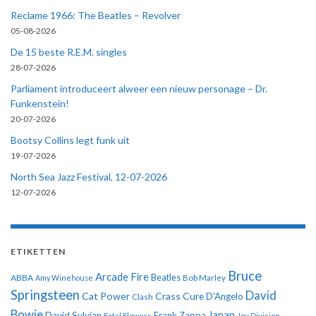
Reclame 1966: The Beatles – Revolver
05-08-2026
De 15 beste R.E.M. singles
28-07-2026
Parliament introduceert alweer een nieuw personage – Dr.
Funkenstein!
20-07-2026
Bootsy Collins legt funk uit
19-07-2026
North Sea Jazz Festival, 12-07-2026
12-07-2026
ETIKETTEN
Bruce
Arcade Fire
ABBA
Beatles
Amy Winehouse
Bob Marley
Springsteen
David
Cat Power
Crass
Cure
D'Angelo
Clash
Bowie
Japan
David Sylvian
Frank Zappa
Fatal Flowers
Joy Division