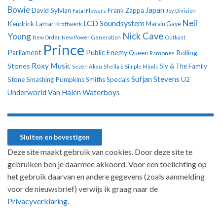
Bowie
Japan
David Sylvian
Frank Zappa
Fatal Flowers
Joy Division
Neil
LCD Soundsystem
Kendrick Lamar
Kraftwerk
Marvin Gaye
Nick Cave
Young
New Order
New Power Generation
Outkast
Prince
Parliament
Public Enemy
Rolling
Queen
Ramones
Roxy Music
Stones
Sly & The Family
Sezen Aksu
Sheila E
Simple Minds
Sufjan Stevens
U2
Stone
Smashing Pumpkins
Smiths
Specials
Underworld
Van Halen
Waterboys
Deze site maakt gebruik van cookies. Door deze site te
gebruiken ben je daarmee akkoord. Voor een toelichting op
het gebruik daarvan en andere gegevens (zoals aanmelding
voor de nieuwsbrief) verwijs ik graag naar de
Privacyverklaring.