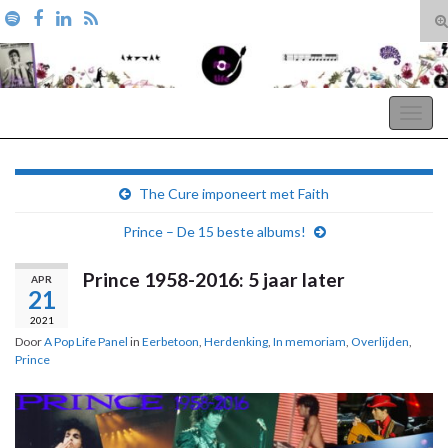
T
zo
Search for:
A Pop Life
Togg
navig
The Cure imponeert met Faith
Prince – De 15 beste albums!
Prince 1958-2016: 5 jaar later
APR
21
2021
Door
A Pop Life Panel
in
Eerbetoon
,
Herdenking
,
In memoriam
,
Overlijden
,
Prince