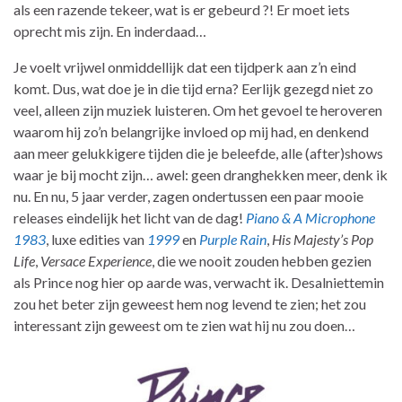
als een razende tekeer, wat is er gebeurd ?! Er moet iets
oprecht mis zijn. En inderdaad…
Je voelt vrijwel onmiddellijk dat een tijdperk aan z’n eind
komt. Dus, wat doe je in die tijd erna? Eerlijk gezegd niet zo
veel, alleen zijn muziek luisteren. Om het gevoel te heroveren
waarom hij zo’n belangrijke invloed op mij had, en denkend
aan meer gelukkigere tijden die je beleefde, alle (after)shows
waar je bij mocht zijn… awel: geen dranghekken meer, denk ik
nu. En nu, 5 jaar verder, zagen ondertussen een paar mooie
releases eindelijk het licht van de dag!
Piano & A Microphone
1983
, luxe edities van
1999
en
Purple Rain
,
His Majesty’s Pop
Life
,
Versace Experience
, die we nooit zouden hebben gezien
als Prince nog hier op aarde was, verwacht ik. Desalniettemin
zou het beter zijn geweest hem nog levend te zien; het zou
interessant zijn geweest om te zien wat hij nu zou doen…