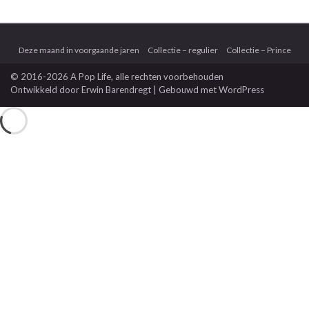
Deze maand in voorgaande jaren
Collectie – regulier
Collectie – Prince
© 2016-2026 A Pop Life
, alle rechten voorbehouden
Ontwikkeld door
Erwin Barendregt
| Gebouwd met
WordPress