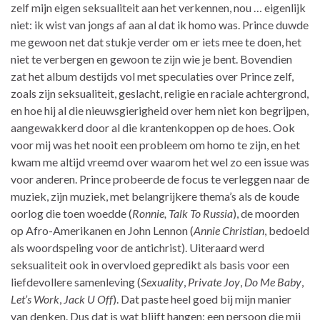
zelf mijn eigen seksualiteit aan het verkennen, nou … eigenlijk
niet: ik wist van jongs af aan al dat ik homo was. Prince duwde
me gewoon net dat stukje verder om er iets mee te doen, het
niet te verbergen en gewoon te zijn wie je bent. Bovendien
zat het album destijds vol met speculaties over Prince zelf,
zoals zijn seksualiteit, geslacht, religie en raciale achtergrond,
en hoe hij al die nieuwsgierigheid over hem niet kon begrijpen,
aangewakkerd door al die krantenkoppen op de hoes. Ook
voor mij was het nooit een probleem om homo te zijn, en het
kwam me altijd vreemd over waarom het wel zo een issue was
voor anderen. Prince probeerde de focus te verleggen naar de
muziek, zijn muziek, met belangrijkere thema’s als de koude
oorlog die toen woedde (
Ronnie, Talk To Russia
), de moorden
op Afro-Amerikanen en John Lennon (
Annie Christian
, bedoeld
als woordspeling voor de antichrist). Uiteraard werd
seksualiteit ook in overvloed gepredikt als basis voor een
liefdevollere samenleving (
Sexuality
,
Private Joy
,
Do Me Baby
,
Let’s Work
,
Jack U Off
). Dat paste heel goed bij mijn manier
van denken. Dus dat is wat blijft hangen: een persoon die mij