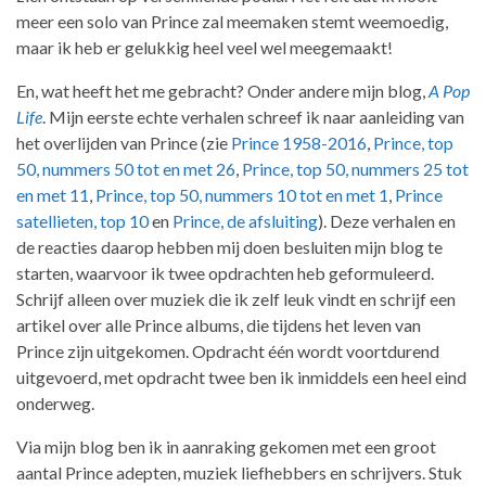
meer een solo van Prince zal meemaken stemt weemoedig,
maar ik heb er gelukkig heel veel wel meegemaakt!
En, wat heeft het me gebracht? Onder andere mijn blog,
A Pop
Life
. Mijn eerste echte verhalen schreef ik naar aanleiding van
het overlijden van Prince (zie
Prince 1958-2016
,
Prince, top
50, nummers 50 tot en met 26
,
Prince, top 50, nummers 25 tot
en met 11
,
Prince, top 50, nummers 10 tot en met 1
,
Prince
satellieten, top 10
en
Prince, de afsluiting
). Deze verhalen en
de reacties daarop hebben mij doen besluiten mijn blog te
starten, waarvoor ik twee opdrachten heb geformuleerd.
Schrijf alleen over muziek die ik zelf leuk vindt en schrijf een
artikel over alle Prince albums, die tijdens het leven van
Prince zijn uitgekomen. Opdracht één wordt voortdurend
uitgevoerd, met opdracht twee ben ik inmiddels een heel eind
onderweg.
Via mijn blog ben ik in aanraking gekomen met een groot
aantal Prince adepten, muziek liefhebbers en schrijvers. Stuk