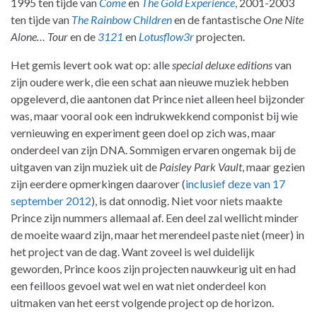
1995 ten tijde van
Come
en
The Gold Experience
, 2001-2003
ten tijde van
The Rainbow Children
en de fantastische
One Nite
Alone… Tour
en de
3121
en
Lotusflow3r
projecten.
Het gemis levert ook wat op: alle
special deluxe editions
van
zijn oudere werk, die een schat aan nieuwe muziek hebben
opgeleverd, die aantonen dat Prince niet alleen heel bijzonder
was, maar vooral ook een indrukwekkend componist bij wie
vernieuwing en experiment geen doel op zich was, maar
onderdeel van zijn DNA. Sommigen ervaren ongemak bij de
uitgaven van zijn muziek uit de
Paisley Park Vault
, maar gezien
zijn eerdere opmerkingen daarover (
inclusief deze van 17
september 2012
), is dat onnodig. Niet voor niets maakte
Prince zijn nummers allemaal af. Een deel zal wellicht minder
de moeite waard zijn, maar het merendeel paste niet (meer) in
het project van de dag. Want zoveel is wel duidelijk
geworden, Prince koos zijn projecten nauwkeurig uit en had
een feilloos gevoel wat wel en wat niet onderdeel kon
uitmaken van het eerst volgende project op de horizon.