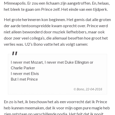
Minneapolis. Er zou een lichaam zijn aangetroffen. En, helaas,
het bleek te gaan om Prince zelf. Het einde van een tijdperk.
Het grote herinneren kon beginnen. Het gemis dat alle groten
der aarde tentoonspreidde kwam oprecht over. Prince werd
niet alleen bewonderd door muziek liefhebbers, maar ook
door zeer veel collega’s, die allemaal beseften hoe groot het
verlies was. U2’s Bono vatte het als volgt samen:
I never met Mozart, I never met Duke Ellington or
Charlie Parker
I never met Elvis
But I met Prince
© Bono, 22-04-2016
En zo is het, ik beschouw het als een voorrecht dat ik Prince
heb kunnen meemaken, dat ik voor mijn ogen pure magie heb
zien ontstaan op verschillende podia. Het feit dat ik nooit