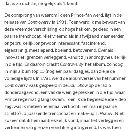
dat is zo dichtbij mogelijk als ’t komt.
De oorsprong van waarom ik een Prince-fan werd, ligt in de
release van
Controversy
in 1981. Toen werd ik me bewust van
deze vreemde verschijning, op hoge hakken, gekleed in een
paarse trenchcoat. Niet vreemd als in afwijzend maar eerder
ongebruikelijk, ongewoon interessant, fascinerend,
eigenzinnig, meeslepend, boeiend, betoverend. Evenals
innovatief: grenzen verleggend, vanuit zijn androgyne uiterlijk
in die tijd. En daarom crasht
Controversy
, het album, zo hoog
in mijn album top 15 (nog een paar daagjes, dan zie je de
volledige lijst!). In 1981 werd de albumversie van het nummer
Controversy
vaak gespeeld in de
Soul Show
op de radio
donderdagavond, één van de weinige plekken in die tijd, waar
Prince regelmatig langskwam. Toen ik de begeleidende video
zag, was ik meteen helemaal verkocht. Een man in paarse
stiletto’s, bijpassende trenchcoat en make-up ?! Wauw! Niet
zozeer dat ik hem aantrekkelijk vond, maar het verleggen en
verkennen van grenzen vond ik erg intrigerend. Ik was toen