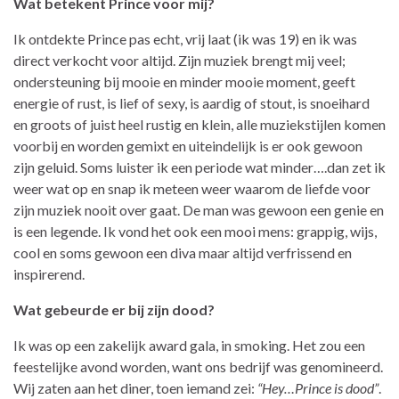
Wat betekent Prince voor mij?
Ik ontdekte Prince pas echt, vrij laat (ik was 19) en ik was
direct verkocht voor altijd. Zijn muziek brengt mij veel;
ondersteuning bij mooie en minder mooie moment, geeft
energie of rust, is lief of sexy, is aardig of stout, is snoeihard
en groots of juist heel rustig en klein, alle muziekstijlen komen
voorbij en worden gemixt en uiteindelijk is er ook gewoon
zijn geluid. Soms luister ik een periode wat minder….dan zet ik
weer wat op en snap ik meteen weer waarom de liefde voor
zijn muziek nooit over gaat. De man was gewoon een genie en
is een legende. Ik vond het ook een mooi mens: grappig, wijs,
cool en soms gewoon een diva maar altijd verfrissend en
inspirerend.
Wat gebeurde er bij zijn dood?
Ik was op een zakelijk award gala, in smoking. Het zou een
feestelijke avond worden, want ons bedrijf was genomineerd.
Wij zaten aan het diner, toen iemand zei:
“Hey…Prince is dood”
.