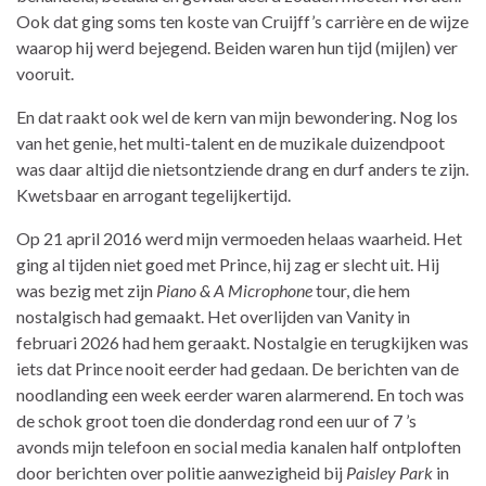
Ook dat ging soms ten koste van Cruijff’s carrière en de wijze
waarop hij werd bejegend. Beiden waren hun tijd (mijlen) ver
vooruit.
En dat raakt ook wel de kern van mijn bewondering. Nog los
van het genie, het multi-talent en de muzikale duizendpoot
was daar altijd die nietsontziende drang en durf anders te zijn.
Kwetsbaar en arrogant tegelijkertijd.
Op 21 april 2016 werd mijn vermoeden helaas waarheid. Het
ging al tijden niet goed met Prince, hij zag er slecht uit. Hij
was bezig met zijn
Piano & A Microphone
tour, die hem
nostalgisch had gemaakt. Het overlijden van Vanity in
februari 2026 had hem geraakt. Nostalgie en terugkijken was
iets dat Prince nooit eerder had gedaan. De berichten van de
noodlanding een week eerder waren alarmerend. En toch was
de schok groot toen die donderdag rond een uur of 7 ’s
avonds mijn telefoon en social media kanalen half ontploften
door berichten over politie aanwezigheid bij
Paisley Park
in