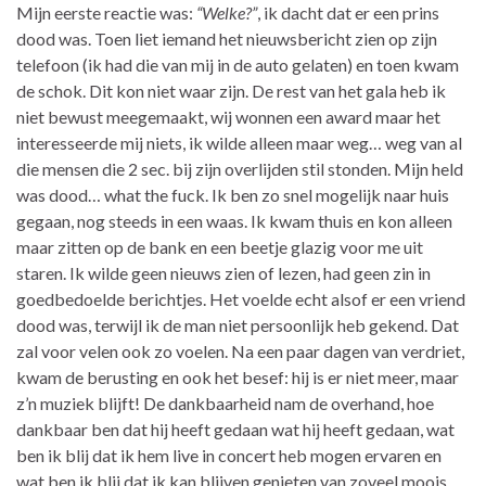
Mijn eerste reactie was:
“Welke?”
, ik dacht dat er een prins
dood was. Toen liet iemand het nieuwsbericht zien op zijn
telefoon (ik had die van mij in de auto gelaten) en toen kwam
de schok. Dit kon niet waar zijn. De rest van het gala heb ik
niet bewust meegemaakt, wij wonnen een award maar het
interesseerde mij niets, ik wilde alleen maar weg… weg van al
die mensen die 2 sec. bij zijn overlijden stil stonden. Mijn held
was dood… what the fuck. Ik ben zo snel mogelijk naar huis
gegaan, nog steeds in een waas. Ik kwam thuis en kon alleen
maar zitten op de bank en een beetje glazig voor me uit
staren. Ik wilde geen nieuws zien of lezen, had geen zin in
goedbedoelde berichtjes. Het voelde echt alsof er een vriend
dood was, terwijl ik de man niet persoonlijk heb gekend. Dat
zal voor velen ook zo voelen. Na een paar dagen van verdriet,
kwam de berusting en ook het besef: hij is er niet meer, maar
z’n muziek blijft! De dankbaarheid nam de overhand, hoe
dankbaar ben dat hij heeft gedaan wat hij heeft gedaan, wat
ben ik blij dat ik hem live in concert heb mogen ervaren en
wat ben ik blij dat ik kan blijven genieten van zoveel moois.