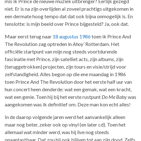
mis ik Prince de nieuwe muziek uitbrenger? Eerlijk gezegd
niet. Er is na zijn overlijden al zoveel prachtigs uitgekomen in
een dermate hoog tempo dat dat ook bijna onmogelijk is. En
tenslotte: is mijn beeld over Prince bijgesteld? Ja, ook dat.
Maar eerst terug naar
18 augustus 1986
toen ik Prince And
The Revolution zag optreden in
Ahoy’
Rotterdam. Het
officiële startpunt van mijn nog steeds voortdurende
fascinatie met Prince, zijn satelliet acts, zijn albums, zijn
(teruggetrokken) projecten, zijn tours en visie/strijd voor
zelfstandigheid. Alles begon op die ene maandag in 1986
toen Prince And The Revolution door het eerste half uur van
hun concert heen denderde: wat een gemak, wat een kracht,
wat een genie. Toen hij bij het eerste rustpunt
Do Me Baby
was
aangekomen was ik definitief om. Deze man kon echt alles!
In de daarop volgende jaren werd het aanvankelijk alleen
maar nog beter, zeker ook op vinyl (en later cd). Toen het
allemaal wat minder werd, was hij live nog steeds
onaantastbaar. Dat zou hij ook blijven tot aan zijn dood. Zelfs