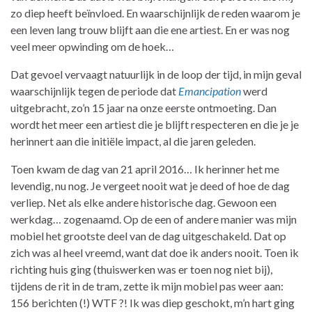
zo diep heeft beïnvloed. En waarschijnlijk de reden waarom je
een leven lang trouw blijft aan die ene artiest. En er was nog
veel meer opwinding om de hoek…
Dat gevoel vervaagt natuurlijk in de loop der tijd, in mijn geval
waarschijnlijk tegen de periode dat
Emancipation
werd
uitgebracht, zo’n 15 jaar na onze eerste ontmoeting. Dan
wordt het meer een artiest die je blijft respecteren en die je je
herinnert aan die initiële impact, al die jaren geleden.
Toen kwam de dag van 21 april 2016… Ik herinner het me
levendig, nu nog. Je vergeet nooit wat je deed of hoe de dag
verliep. Net als elke andere historische dag. Gewoon een
werkdag… zogenaamd. Op de een of andere manier was mijn
mobiel het grootste deel van de dag uitgeschakeld. Dat op
zich was al heel vreemd, want dat doe ik anders nooit. Toen ik
richting huis ging (thuiswerken was er toen nog niet bij),
tijdens de rit in de tram, zette ik mijn mobiel pas weer aan:
156 berichten (!) WTF ?! Ik was diep geschokt, m’n hart ging