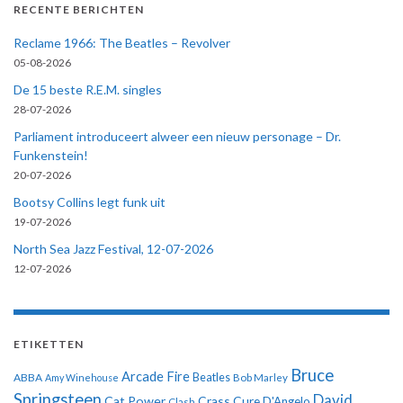
RECENTE BERICHTEN
Reclame 1966: The Beatles – Revolver
05-08-2026
De 15 beste R.E.M. singles
28-07-2026
Parliament introduceert alweer een nieuw personage – Dr.
Funkenstein!
20-07-2026
Bootsy Collins legt funk uit
19-07-2026
North Sea Jazz Festival, 12-07-2026
12-07-2026
ETIKETTEN
Bruce
Arcade Fire
ABBA
Beatles
Amy Winehouse
Bob Marley
Springsteen
David
Cat Power
Crass
Cure
D'Angelo
Clash