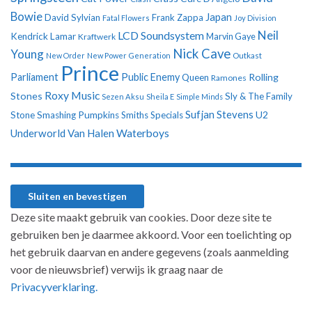
Bowie
Japan
David Sylvian
Frank Zappa
Fatal Flowers
Joy Division
Neil
LCD Soundsystem
Kendrick Lamar
Kraftwerk
Marvin Gaye
Nick Cave
Young
New Order
New Power Generation
Outkast
Prince
Parliament
Public Enemy
Rolling
Queen
Ramones
Roxy Music
Stones
Sly & The Family
Sezen Aksu
Sheila E
Simple Minds
Sufjan Stevens
U2
Stone
Smashing Pumpkins
Smiths
Specials
Underworld
Van Halen
Waterboys
Deze site maakt gebruik van cookies. Door deze site te
gebruiken ben je daarmee akkoord. Voor een toelichting op
het gebruik daarvan en andere gegevens (zoals aanmelding
voor de nieuwsbrief) verwijs ik graag naar de
Privacyverklaring.