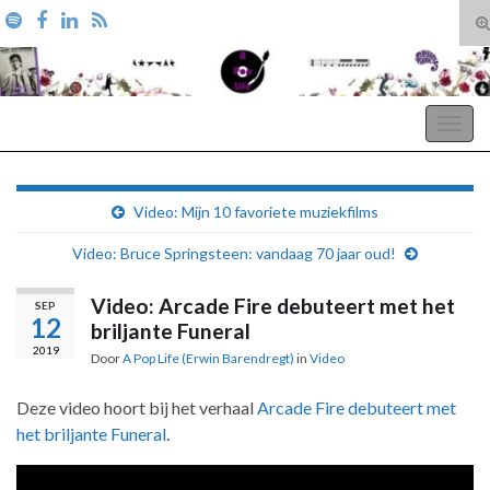
T
zo
Search for:
A Pop Life
Togg
navig
Video: Mijn 10 favoriete muziekfilms
Video: Bruce Springsteen: vandaag 70 jaar oud!
Video: Arcade Fire debuteert met het
SEP
12
briljante Funeral
2019
Door
A Pop Life (Erwin Barendregt)
in
Video
Deze video hoort bij het verhaal
Arcade Fire debuteert met
het briljante Funeral
.