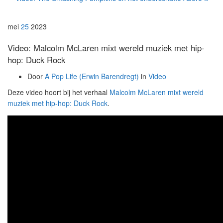
mei
25
2023
Video: Malcolm McLaren mixt wereld muziek met hip-
hop: Duck Rock
Door
A Pop Life (Erwin Barendregt)
in
Video
Deze video hoort bij het verhaal
Malcolm McLaren mixt wereld
muziek met hip-hop: Duck Rock
.