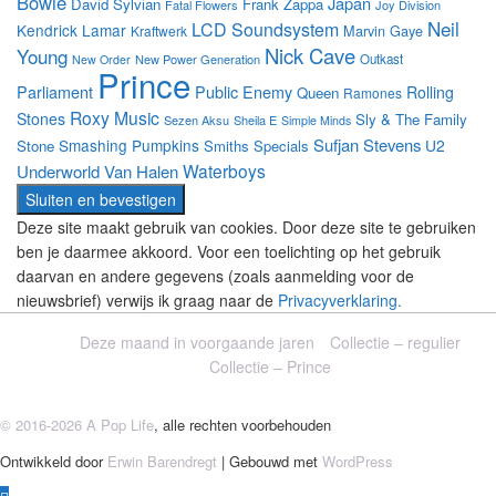
Bowie
Japan
David Sylvian
Frank Zappa
Fatal Flowers
Joy Division
Neil
LCD Soundsystem
Kendrick Lamar
Marvin Gaye
Kraftwerk
Nick Cave
Young
New Power Generation
Outkast
New Order
Prince
Parliament
Public Enemy
Rolling
Queen
Ramones
Roxy Music
Stones
Sly & The Family
Sezen Aksu
Sheila E
Simple Minds
Sufjan Stevens
Smashing Pumpkins
U2
Stone
Smiths
Specials
Waterboys
Underworld
Van Halen
Deze site maakt gebruik van cookies. Door deze site te gebruiken
ben je daarmee akkoord. Voor een toelichting op het gebruik
daarvan en andere gegevens (zoals aanmelding voor de
nieuwsbrief) verwijs ik graag naar de
Privacyverklaring.
Deze maand in voorgaande jaren
Collectie – regulier
Collectie – Prince
© 2016-2026 A Pop Life
, alle rechten voorbehouden
Ontwikkeld door
Erwin Barendregt
| Gebouwd met
WordPress