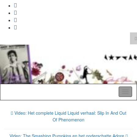
T
z
Search
for:
A Pop Life
Toggl
naviga
Video: Het complete Liquid Liquid verhaal: Slip In And Out
Of Phenomenon
Video: The Smashing Pumpkins en het onderschatte Adore