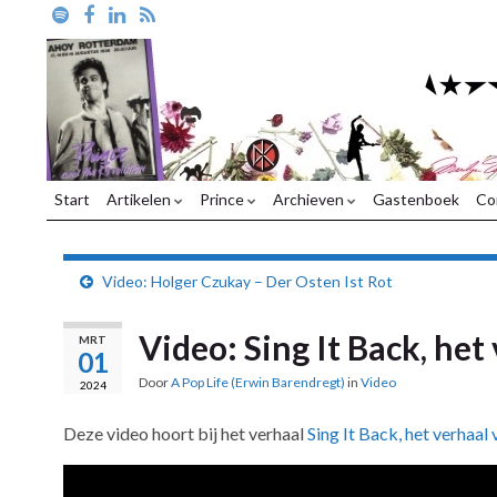
Start
Artikelen
Prince
Archieven
Gastenboek
Co
Video: Holger Czukay – Der Osten Ist Rot
Video: Sing It Back, he
MRT
01
Door
A Pop Life (Erwin Barendregt)
in
Video
2024
Deze video hoort bij het verhaal
Sing It Back, het verhaa