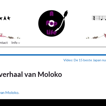
ntact
Info
Video: De 15 beste Japan n
t verhaal van Moloko
l van Moloko
.