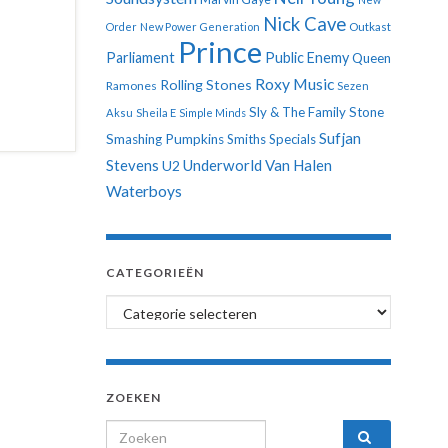
Nick Cave
Order
New Power Generation
Outkast
Prince
Parliament
Public Enemy
Queen
Roxy Music
Rolling Stones
Ramones
Sezen
Sly & The Family Stone
Aksu
Sheila E
Simple Minds
Sufjan
Smashing Pumpkins
Smiths
Specials
Stevens
Underworld
Van Halen
U2
Waterboys
CATEGORIEËN
Categorieën
ZOEKEN
Search for: