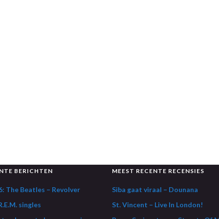
NTE BERICHTEN
MEEST RECENTE RECENSIES
: The Beatles – Revolver
Siba gaat viraal – Dounana
.E.M. singles
St. Vincent – Live In London!