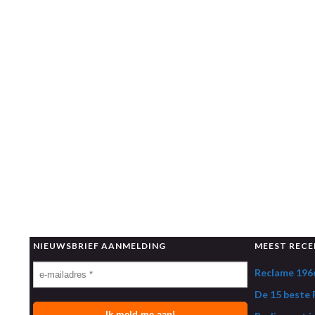
NIEUWSBRIEF AANMELDING
MEEST RECE
Reclame 1966
De 15 beste R