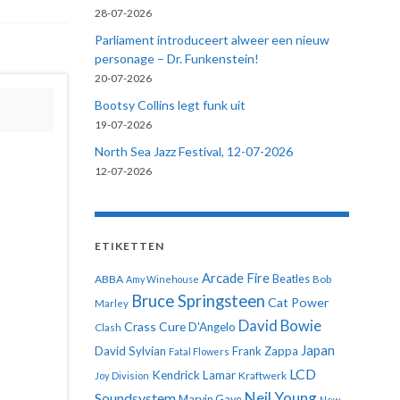
28-07-2026
Parliament introduceert alweer een nieuw
personage – Dr. Funkenstein!
20-07-2026
Bootsy Collins legt funk uit
19-07-2026
North Sea Jazz Festival, 12-07-2026
12-07-2026
ETIKETTEN
Arcade Fire
ABBA
Beatles
Amy Winehouse
Bob
Bruce Springsteen
Cat Power
Marley
David Bowie
Crass
Cure
D'Angelo
Clash
Japan
David Sylvian
Frank Zappa
Fatal Flowers
LCD
Kendrick Lamar
Kraftwerk
Joy Division
Neil Young
Soundsystem
Marvin Gaye
New