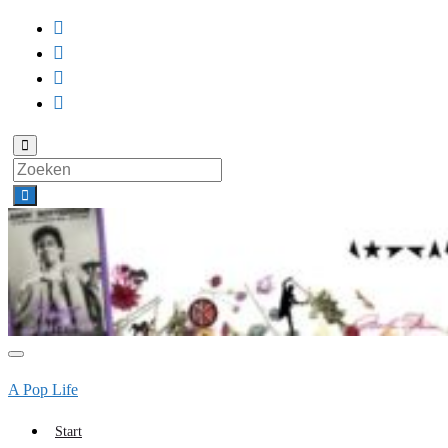
Toggle
zoekformulier
Search
for:
Toggle
navigatie
A Pop Life
Start