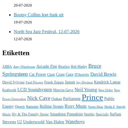
20-07-2026
Bootsy Collins legt funk uit
19-07-2026
North Sea Jazz Festival, 12-07-2026
12-07-2026
Etiketten
Bruce
Arcade Fire
ABBA
Beatles
Bob Marley
Amy Winehouse
Springsteen
David Bowie
Cat Power
Crass
Cure
D'Angelo
Clash
Japan
David Sylvian
Frank Zappa
Kendrick Lamar
Fatal Flowers
Joy Division
Neil Young
LCD Soundsystem
Kraftwerk
Marvin Gaye
New
New Order
Prince
Nick Cave
Parliament
Public
Power Generation
Outkast
Roxy Music
Enemy
Rolling Stones
Queen
Ramones
Sezen Aksu
Sheila E
Simple
Sufjan
Sly & The Family Stone
Smashing Pumpkins
Smiths
Specials
Minds
Waterboys
Stevens
Underworld
Van Halen
U2