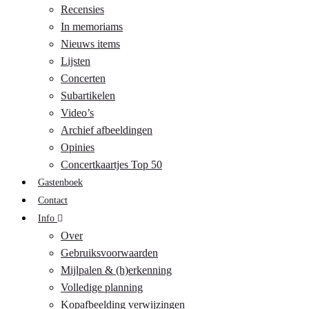
Recensies
In memoriams
Nieuws items
Lijsten
Concerten
Subartikelen
Video’s
Archief afbeeldingen
Opinies
Concertkaartjes Top 50
Gastenboek
Contact
Info
Over
Gebruiksvoorwaarden
Mijlpalen & (h)erkenning
Volledige planning
Kopafbeelding verwijzingen