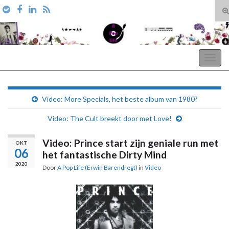
T
zo
Search for:
A Pop Life
Togg
navig
Video: More Specials, het beste album van 1980?
Video: The Cult breekt door met Love!
Video: Prince start zijn geniale run met
OKT
06
het fantastische Dirty Mind
2020
Door
A Pop Life (Erwin Barendregt)
in
Video