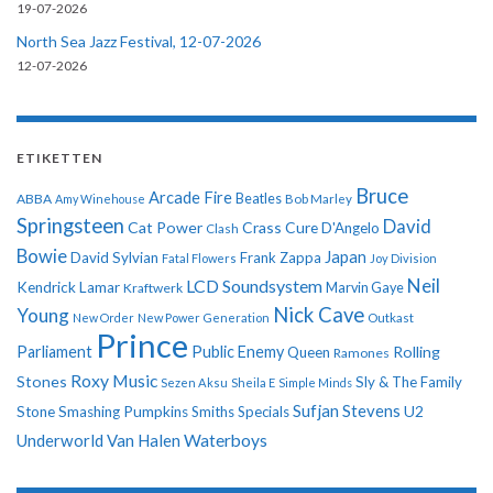
19-07-2026
North Sea Jazz Festival, 12-07-2026
12-07-2026
ETIKETTEN
Bruce
Arcade Fire
ABBA
Beatles
Amy Winehouse
Bob Marley
Springsteen
David
Cat Power
Crass
Cure
D'Angelo
Clash
Bowie
Japan
David Sylvian
Frank Zappa
Fatal Flowers
Joy Division
Neil
LCD Soundsystem
Kendrick Lamar
Kraftwerk
Marvin Gaye
Nick Cave
Young
New Order
New Power Generation
Outkast
Prince
Parliament
Public Enemy
Rolling
Queen
Ramones
Roxy Music
Stones
Sly & The Family
Sezen Aksu
Sheila E
Simple Minds
Sufjan Stevens
U2
Stone
Smashing Pumpkins
Smiths
Specials
Underworld
Van Halen
Waterboys