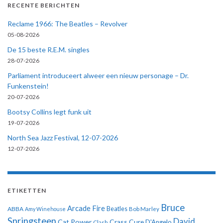
RECENTE BERICHTEN
Reclame 1966: The Beatles – Revolver
05-08-2026
De 15 beste R.E.M. singles
28-07-2026
Parliament introduceert alweer een nieuw personage – Dr.
Funkenstein!
20-07-2026
Bootsy Collins legt funk uit
19-07-2026
North Sea Jazz Festival, 12-07-2026
12-07-2026
ETIKETTEN
Bruce
Arcade Fire
ABBA
Beatles
Amy Winehouse
Bob Marley
Springsteen
David
Cat Power
Crass
Cure
D'Angelo
Clash