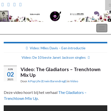
T
z
Search for:
A Pop Life
Togg
navig
Video: Miles Davis – Een introductie
Video: De 10 beste Janet Jackson singles
Video: The Gladiators – Trenchtown
JUN
02
Mix Up
2021
Door
A Pop Life (Erwin Barendregt)
in
Video
Deze video hoort bij het verhaal
The Gladiators –
Trenchtown Mix Up
.