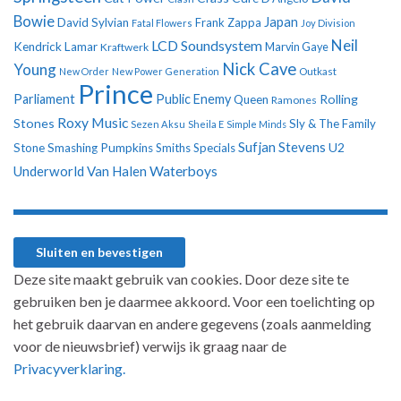
Bowie
Japan
David Sylvian
Frank Zappa
Fatal Flowers
Joy Division
Neil
LCD Soundsystem
Kendrick Lamar
Kraftwerk
Marvin Gaye
Nick Cave
Young
New Order
New Power Generation
Outkast
Prince
Parliament
Public Enemy
Rolling
Queen
Ramones
Roxy Music
Stones
Sly & The Family
Sezen Aksu
Sheila E
Simple Minds
Sufjan Stevens
U2
Stone
Smashing Pumpkins
Smiths
Specials
Underworld
Van Halen
Waterboys
Deze site maakt gebruik van cookies. Door deze site te
gebruiken ben je daarmee akkoord. Voor een toelichting op
het gebruik daarvan en andere gegevens (zoals aanmelding
voor de nieuwsbrief) verwijs ik graag naar de
Privacyverklaring.