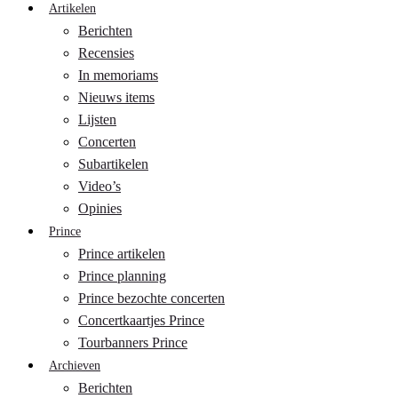
Artikelen
Berichten
Recensies
In memoriams
Nieuws items
Lijsten
Concerten
Subartikelen
Video’s
Opinies
Prince
Prince artikelen
Prince planning
Prince bezochte concerten
Concertkaartjes Prince
Tourbanners Prince
Archieven
Berichten