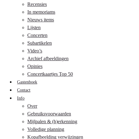
Recensies
In memoriams
Nieuws items
Lijsten
Concerten
Subartikelen
Video’s
Archief afbeeldingen
Opinies
Concertkaartjes Top 50
Gastenboek
Contact
Info
Over
Gebruiksvoorwaarden
Mijlpalen & (h)erkenning
Volledige planning
Kopafbeelding verwijzingen