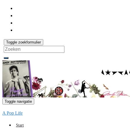
Toggle zoekformulier
Search
for:
Toggle navigatie
A Pop Life
Start