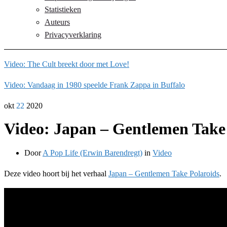
Statistieken
Auteurs
Privacyverklaring
Video: The Cult breekt door met Love!
Video: Vandaag in 1980 speelde Frank Zappa in Buffalo
okt
22
2020
Video: Japan – Gentlemen Take
Door
A Pop Life (Erwin Barendregt)
in
Video
Deze video hoort bij het verhaal
Japan – Gentlemen Take Polaroids
.