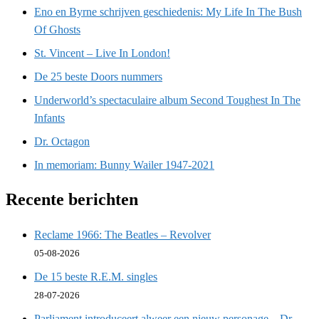
Eno en Byrne schrijven geschiedenis: My Life In The Bush
Of Ghosts
St. Vincent – Live In London!
De 25 beste Doors nummers
Underworld’s spectaculaire album Second Toughest In The
Infants
Dr. Octagon
In memoriam: Bunny Wailer 1947-2021
Recente berichten
Reclame 1966: The Beatles – Revolver
05-08-2026
De 15 beste R.E.M. singles
28-07-2026
Parliament introduceert alweer een nieuw personage – Dr.