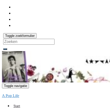
Toggle zoekformulier
Search
for:
Toggle navigatie
A Pop Life
Start