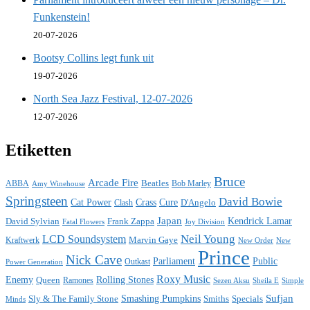
Funkenstein!
20-07-2026
Bootsy Collins legt funk uit
19-07-2026
North Sea Jazz Festival, 12-07-2026
12-07-2026
Etiketten
Bruce
Arcade Fire
ABBA
Beatles
Bob Marley
Amy Winehouse
Springsteen
David Bowie
Cat Power
Crass
Cure
D'Angelo
Clash
Japan
David Sylvian
Frank Zappa
Kendrick Lamar
Fatal Flowers
Joy Division
Neil Young
LCD Soundsystem
Kraftwerk
Marvin Gaye
New
New Order
Prince
Nick Cave
Parliament
Public
Power Generation
Outkast
Roxy Music
Enemy
Rolling Stones
Queen
Ramones
Sezen Aksu
Sheila E
Simple
Sufjan
Sly & The Family Stone
Smashing Pumpkins
Smiths
Specials
Minds