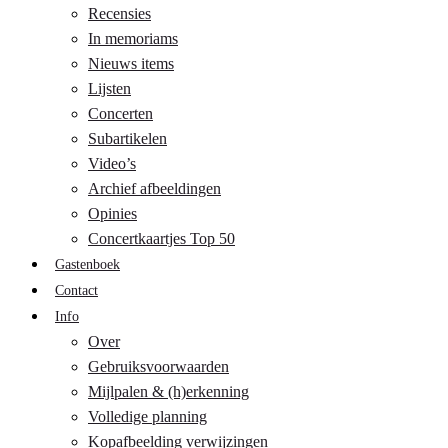
Recensies
In memoriams
Nieuws items
Lijsten
Concerten
Subartikelen
Video’s
Archief afbeeldingen
Opinies
Concertkaartjes Top 50
Gastenboek
Contact
Info
Over
Gebruiksvoorwaarden
Mijlpalen & (h)erkenning
Volledige planning
Kopafbeelding verwijzingen