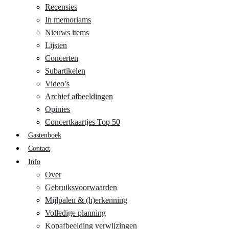
Recensies
In memoriams
Nieuws items
Lijsten
Concerten
Subartikelen
Video’s
Archief afbeeldingen
Opinies
Concertkaartjes Top 50
Gastenboek
Contact
Info
Over
Gebruiksvoorwaarden
Mijlpalen & (h)erkenning
Volledige planning
Kopafbeelding verwijzingen