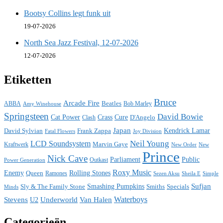
Bootsy Collins legt funk uit
19-07-2026
North Sea Jazz Festival, 12-07-2026
12-07-2026
Etiketten
Bruce
Arcade Fire
ABBA
Beatles
Bob Marley
Amy Winehouse
Springsteen
David Bowie
Cat Power
Crass
Cure
D'Angelo
Clash
Japan
David Sylvian
Frank Zappa
Kendrick Lamar
Fatal Flowers
Joy Division
Neil Young
LCD Soundsystem
Kraftwerk
Marvin Gaye
New
New Order
Prince
Nick Cave
Parliament
Public
Power Generation
Outkast
Roxy Music
Enemy
Rolling Stones
Queen
Ramones
Sezen Aksu
Sheila E
Simple
Sufjan
Sly & The Family Stone
Smashing Pumpkins
Smiths
Specials
Minds
Waterboys
Stevens
Underworld
Van Halen
U2
Categorieën