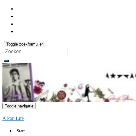
Toggle zoekformulier
Search
for:
Toggle navigatie
A Pop Life
Start