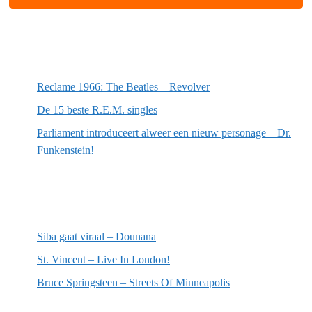
Meest recente berichten
Reclame 1966: The Beatles – Revolver
De 15 beste R.E.M. singles
Parliament introduceert alweer een nieuw personage – Dr.
Funkenstein!
Meest recente recensies
Siba gaat viraal – Dounana
St. Vincent – Live In London!
Bruce Springsteen – Streets Of Minneapolis