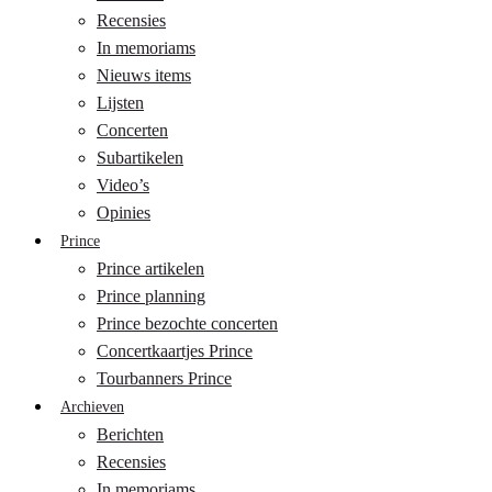
Recensies
In memoriams
Nieuws items
Lijsten
Concerten
Subartikelen
Video’s
Opinies
Prince
Prince artikelen
Prince planning
Prince bezochte concerten
Concertkaartjes Prince
Tourbanners Prince
Archieven
Berichten
Recensies
In memoriams