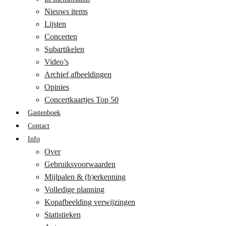
Nieuws items
Lijsten
Concerten
Subartikelen
Video’s
Archief afbeeldingen
Opinies
Concertkaartjes Top 50
Gastenboek
Contact
Info
Over
Gebruiksvoorwaarden
Mijlpalen & (h)erkenning
Volledige planning
Kopafbeelding verwijzingen
Statistieken