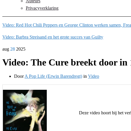
Auteurs
Privacyverklaring
Video: Red Hot Chili Peppers en George Clinton werken samen, Freak
Video: Barbra Streisand en het grote succes van Guilty
aug
28
2025
Video: The Cure breekt door i
Door
A Pop Life (Erwin Barendregt)
in
Video
Deze video hoort bij het ve