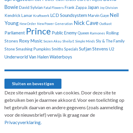
Bowie
Japan
David Sylvian
Frank Zappa
Fatal Flowers
Joy Division
Neil
LCD Soundsystem
Kendrick Lamar
Kraftwerk
Marvin Gaye
Nick Cave
Young
New Order
New Power Generation
Outkast
Prince
Parliament
Public Enemy
Rolling
Queen
Ramones
Roxy Music
Stones
Sly & The Family
Sezen Aksu
Sheila E
Simple Minds
Sufjan Stevens
U2
Stone
Smashing Pumpkins
Smiths
Specials
Underworld
Van Halen
Waterboys
Deze site maakt gebruik van cookies. Door deze site te
gebruiken ben je daarmee akkoord. Voor een toelichting op
het gebruik daarvan en andere gegevens (zoals aanmelding
voor de nieuwsbrief) verwijs ik graag naar de
Privacyverklaring.