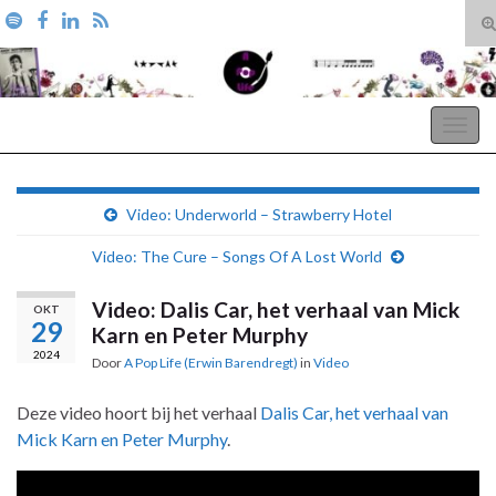
T
zo
Search for:
A Pop Life
Togg
navig
Video: Underworld – Strawberry Hotel
Video: The Cure – Songs Of A Lost World
Video: Dalis Car, het verhaal van Mick
OKT
29
Karn en Peter Murphy
2024
Door
A Pop Life (Erwin Barendregt)
in
Video
Deze video hoort bij het verhaal
Dalis Car, het verhaal van
Mick Karn en Peter Murphy
.