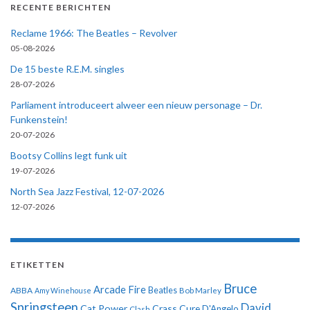
RECENTE BERICHTEN
Reclame 1966: The Beatles – Revolver
05-08-2026
De 15 beste R.E.M. singles
28-07-2026
Parliament introduceert alweer een nieuw personage – Dr.
Funkenstein!
20-07-2026
Bootsy Collins legt funk uit
19-07-2026
North Sea Jazz Festival, 12-07-2026
12-07-2026
ETIKETTEN
Bruce
Arcade Fire
ABBA
Beatles
Amy Winehouse
Bob Marley
Springsteen
David
Cat Power
Crass
Cure
D'Angelo
Clash