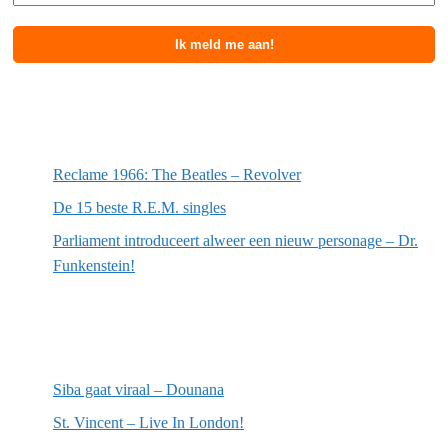
Meest recente berichten
Reclame 1966: The Beatles – Revolver
De 15 beste R.E.M. singles
Parliament introduceert alweer een nieuw personage – Dr.
Funkenstein!
Meest recente recensies
Siba gaat viraal – Dounana
St. Vincent – Live In London!