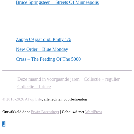
Bruce Springsteen – Streets Of Minneapolis
Willekeurige artikelen
Zappa 69 jaar oud: Philly ’76
New Order – Blue Monday
Crass – The Feeding Of The 5000
Deze maand in voorgaande jaren
Collectie – regulier
Collectie – Prince
© 2016-2026 A Pop Life
, alle rechten voorbehouden
Ontwikkeld door
Erwin Barendregt
| Gebouwd met
WordPress