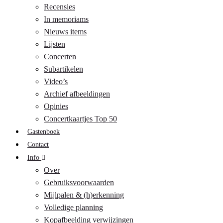
Recensies
In memoriams
Nieuws items
Lijsten
Concerten
Subartikelen
Video’s
Archief afbeeldingen
Opinies
Concertkaartjes Top 50
Gastenboek
Contact
Info
Over
Gebruiksvoorwaarden
Mijlpalen & (h)erkenning
Volledige planning
Kopafbeelding verwijzingen