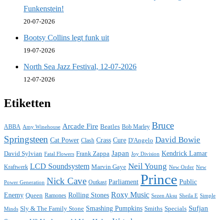
Funkenstein!
20-07-2026
Bootsy Collins legt funk uit
19-07-2026
North Sea Jazz Festival, 12-07-2026
12-07-2026
Etiketten
Bruce
Arcade Fire
ABBA
Beatles
Bob Marley
Amy Winehouse
Springsteen
David Bowie
Cat Power
Crass
Cure
D'Angelo
Clash
Japan
David Sylvian
Frank Zappa
Kendrick Lamar
Fatal Flowers
Joy Division
Neil Young
LCD Soundsystem
Kraftwerk
Marvin Gaye
New
New Order
Prince
Nick Cave
Parliament
Public
Power Generation
Outkast
Roxy Music
Enemy
Rolling Stones
Queen
Ramones
Sezen Aksu
Sheila E
Simple
Sufjan
Sly & The Family Stone
Smashing Pumpkins
Smiths
Specials
Minds