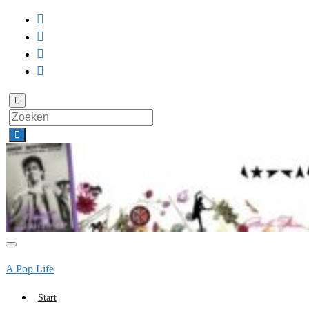
Toggle
zoekformulier
Search
for:
Toggle
navigatie
A Pop Life
Start