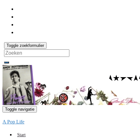
Toggle zoekformulier
Search
for:
Toggle navigatie
A Pop Life
Start