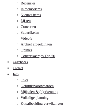
Recensies
In memoriams
Nieuws items
Lijsten
Concerten
Subartikelen
Video’s
Archief afbeeldingen
Opinies
Concertkaartjes Top 50
Gastenboek
Contact
Info
Over
Gebruiksvoorwaarden
Mijlpalen & (h)erkenning
Volledige planning
Kopafbeelding verwijzingen