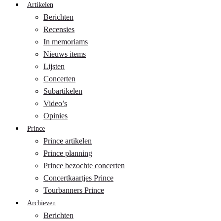
Artikelen
Berichten
Recensies
In memoriams
Nieuws items
Lijsten
Concerten
Subartikelen
Video’s
Opinies
Prince
Prince artikelen
Prince planning
Prince bezochte concerten
Concertkaartjes Prince
Tourbanners Prince
Archieven
Berichten