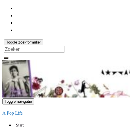
Toggle zoekformulier
Search
for:
Toggle navigatie
A Pop Life
Start