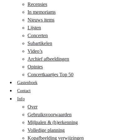
Recensies
In memoriams
Nieuws items
Lijsten
Concerten
Subartikelen
Video’s
Archief afbeeldingen
Opinies
Concertkaartjes Top 50
Gastenboek
Contact
Info
Over
Gebruiksvoorwaarden
Mijlpalen & (h)erkenning
Volledige planning
Kopafbeelding verwijzingen