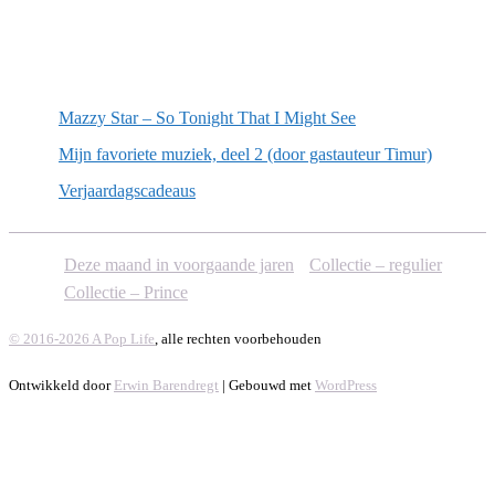
Willekeurige artikelen
Mazzy Star – So Tonight That I Might See
Mijn favoriete muziek, deel 2 (door gastauteur Timur)
Verjaardagscadeaus
Deze maand in voorgaande jaren
Collectie – regulier
Collectie – Prince
© 2016-2026 A Pop Life
, alle rechten voorbehouden
Ontwikkeld door
Erwin Barendregt
| Gebouwd met
WordPress