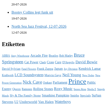
20-07-2026
Bootsy Collins legt funk uit
19-07-2026
North Sea Jazz Festival, 12-07-2026
12-07-2026
Etiketten
Bruce
Arcade Fire
ABBA
Beatles
Bob Marley
Amy Winehouse
Springsteen
David Bowie
Cat Power
Crass
Cure
D'Angelo
Clash
Japan
David Sylvian
Frank Zappa
Kendrick Lamar
Fatal Flowers
Joy Division
Neil Young
LCD Soundsystem
Kraftwerk
Marvin Gaye
New
New Order
Prince
Nick Cave
Parliament
Public
Power Generation
Outkast
Roxy Music
Enemy
Rolling Stones
Queen
Ramones
Sezen Aksu
Sheila E
Simple
Sufjan
Sly & The Family Stone
Smashing Pumpkins
Smiths
Specials
Minds
Waterboys
Stevens
Underworld
Van Halen
U2