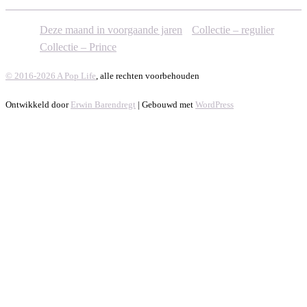
Deze maand in voorgaande jaren
Collectie – regulier
Collectie – Prince
© 2016-2026 A Pop Life
, alle rechten voorbehouden
Ontwikkeld door
Erwin Barendregt
| Gebouwd met
WordPress