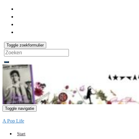
Toggle zoekformulier
Search
for:
Toggle navigatie
A Pop Life
Start