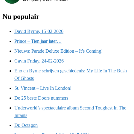
Nu populair
David Byrne, 15-02-2026
Prince – Tien jaar later…
Nieuws: Parade Deluxe Edition – It’s Coming!
Gavin Friday, 24-02-2026
Eno en Byrne schrijven geschiedenis: My Life In The Bush
Of Ghosts
St. Vincent – Live In London!
De 25 beste Doors nummers
Underworld’s spectaculaire album Second Toughest In The
Infants
Dr. Octagon