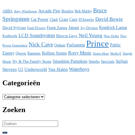
Bruce
Arcade Fire
ABBA
Beatles
Bob Marley
Amy Winehouse
Springsteen
David Bowie
Cat Power
Crass
Cure
D'Angelo
Clash
Japan
David Sylvian
Frank Zappa
Kendrick Lamar
Fatal Flowers
Joy Division
Neil Young
LCD Soundsystem
Kraftwerk
Marvin Gaye
New
New Order
Prince
Nick Cave
Parliament
Public
Power Generation
Outkast
Roxy Music
Enemy
Rolling Stones
Queen
Ramones
Sezen Aksu
Sheila E
Simple
Sufjan
Sly & The Family Stone
Smashing Pumpkins
Smiths
Specials
Minds
Waterboys
Stevens
Underworld
Van Halen
U2
Categorieën
Categorieën
Zoeken
Search
for: