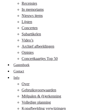
Recensies
In memoriams
Nieuws items
Lijsten
Concerten
Subartikelen
Video’s
Archief afbeeldingen
Opinies
Concertkaartjes Top 50
Gastenboek
Contact
Info
Over
Gebruiksvoorwaarden
Mijlpalen & (h)erkenning
Volledige planning
Kopafbeelding verwijzingen