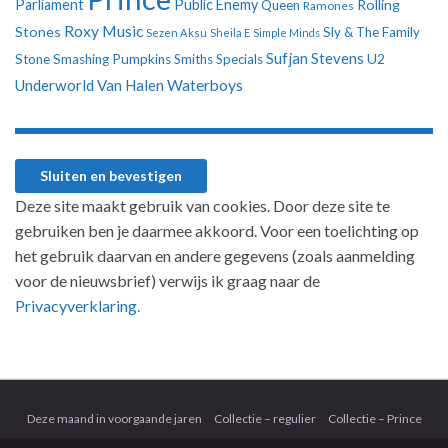
Parliament
Public Enemy
Rolling
Queen
Ramones
Roxy Music
Stones
Sly & The Family
Sezen Aksu
Sheila E
Simple Minds
Sufjan Stevens
U2
Stone
Smashing Pumpkins
Smiths
Specials
Underworld
Van Halen
Waterboys
Deze site maakt gebruik van cookies. Door deze site te
gebruiken ben je daarmee akkoord. Voor een toelichting op
het gebruik daarvan en andere gegevens (zoals aanmelding
voor de nieuwsbrief) verwijs ik graag naar de
Privacyverklaring.
Deze maand in voorgaande jaren
Collectie – regulier
Collectie – Prince