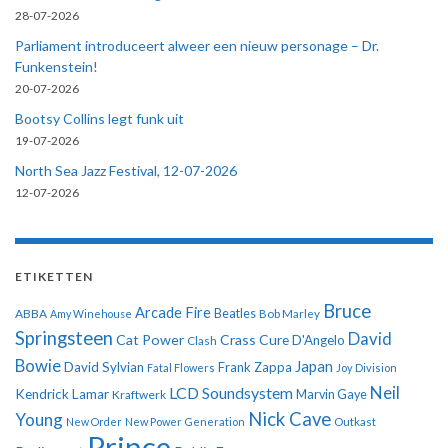
28-07-2026
Parliament introduceert alweer een nieuw personage – Dr.
Funkenstein!
20-07-2026
Bootsy Collins legt funk uit
19-07-2026
North Sea Jazz Festival, 12-07-2026
12-07-2026
ETIKETTEN
Bruce
Arcade Fire
ABBA
Beatles
Amy Winehouse
Bob Marley
Springsteen
David
Cat Power
Crass
Cure
D'Angelo
Clash
Bowie
Japan
David Sylvian
Frank Zappa
Fatal Flowers
Joy Division
Neil
LCD Soundsystem
Kendrick Lamar
Kraftwerk
Marvin Gaye
Nick Cave
Young
New Order
New Power Generation
Outkast
Prince