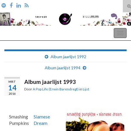
T
zo
Search for:
A Pop Life
Togg
navig
Album jaarlijst 1992
Album jaarlijst 1994
Album jaarlijst 1993
MRT
14
Door
A Pop Life (Erwin Barendregt)
in
Lijst
2016
Smashing
Siamese
Pumpkins
Dream