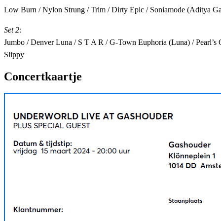
Low Burn / Nylon Strung / Trim / Dirty Epic / Soniamode (Aditya Ga
Set 2:
Jumbo / Denver Luna / S T A R / G-Town Euphoria (Luna) / Pearl’s G
Slippy
Concertkaartje