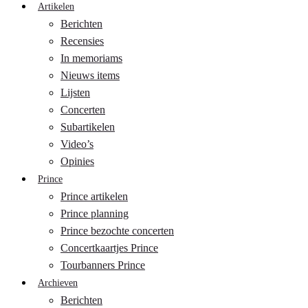
Artikelen
Berichten
Recensies
In memoriams
Nieuws items
Lijsten
Concerten
Subartikelen
Video’s
Opinies
Prince
Prince artikelen
Prince planning
Prince bezochte concerten
Concertkaartjes Prince
Tourbanners Prince
Archieven
Berichten