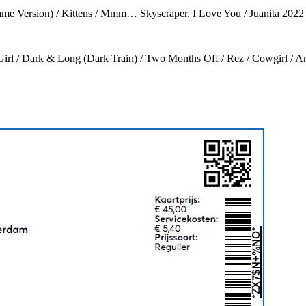
me Version) / Kittens / Mmm… Skyscraper, I Love You / Juanita 2022 
irl / Dark & Long (Dark Train) / Two Months Off / Rez / Cowgirl / A