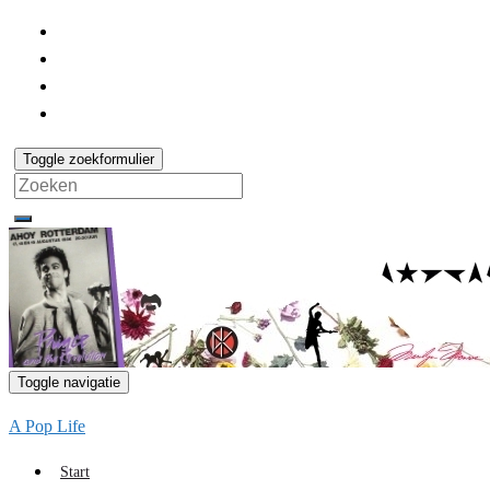
Toggle zoekformulier
Search
for:
Toggle navigatie
A Pop Life
Start