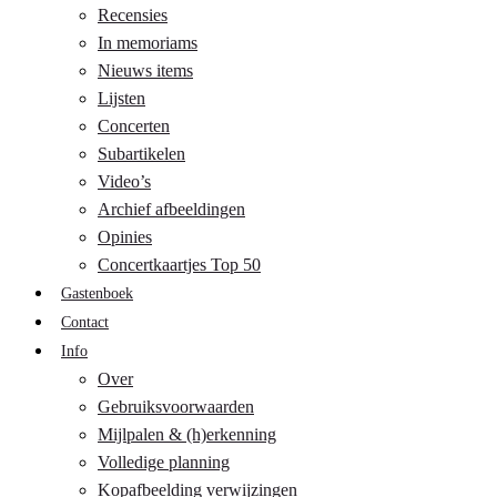
Recensies
In memoriams
Nieuws items
Lijsten
Concerten
Subartikelen
Video’s
Archief afbeeldingen
Opinies
Concertkaartjes Top 50
Gastenboek
Contact
Info
Over
Gebruiksvoorwaarden
Mijlpalen & (h)erkenning
Volledige planning
Kopafbeelding verwijzingen