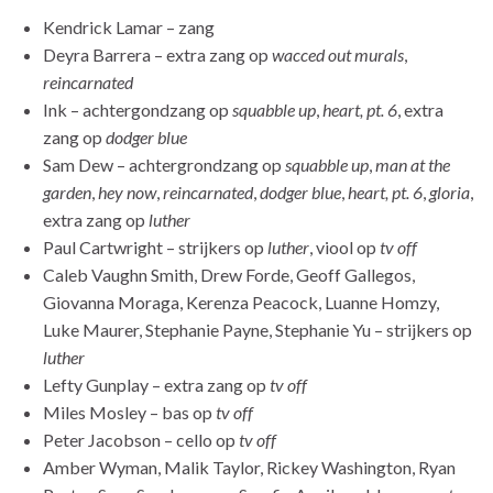
Kendrick Lamar – zang
Deyra Barrera – extra zang op
wacced out murals
,
reincarnated
Ink – achtergondzang op
squabble up
,
heart, pt. 6
, extra
zang op
dodger blue
Sam Dew – achtergrondzang op
squabble up
,
man at the
garden
,
hey now
,
reincarnated
,
dodger blue
,
heart, pt. 6
,
gloria
,
extra zang op
luther
Paul Cartwright – strijkers op
luther
, viool op
tv off
Caleb Vaughn Smith, Drew Forde, Geoff Gallegos,
Giovanna Moraga, Kerenza Peacock, Luanne Homzy,
Luke Maurer, Stephanie Payne, Stephanie Yu – strijkers op
luther
Lefty Gunplay – extra zang op
tv off
Miles Mosley – bas op
tv off
Peter Jacobson – cello op
tv off
Amber Wyman, Malik Taylor, Rickey Washington, Ryan