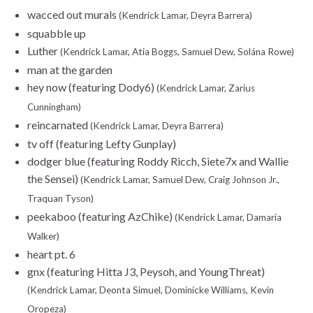
wacced out murals
(Kendrick Lamar, Deyra Barrera)
squabble up
Luther
(Kendrick Lamar, Atia Boggs, Samuel Dew, Solána Rowe)
man at the garden
hey now (featuring Dody6)
(Kendrick Lamar, Zarius
Cunningham)
reincarnated
(Kendrick Lamar, Deyra Barrera)
tv off (featuring Lefty Gunplay)
dodger blue (featuring Roddy Ricch, Siete7x and Wallie
the Sensei)
(Kendrick Lamar, Samuel Dew, Craig Johnson Jr.,
Traquan Tyson)
peekaboo (featuring AzChike)
(Kendrick Lamar, Damaria
Walker)
heart pt. 6
gnx (featuring Hitta J3, Peysoh, and YoungThreat)
(Kendrick Lamar, Deonta Simuel, Dominicke Williams, Kevin
Oropeza)