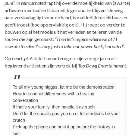
pure”
. In
reincarnated
rapt hij over de moeilijkheid van (zwarte)
artiesten mentaal en lichamelijk gezond te blijven. De weg
naar verslaving ligt voor de hand, is makkelijk bereikbaar en
geeft troost (hoe oppervlakkig ook). Hij roept op verder te
bouwen op al het moois uit het verleden en te leren van de
fouten die zijn gemaakt:
“Then let’s rejoice where we at / I
rewrote the devil’s story just to take our power back, ‘carnated”
.
Op
heart, pt. 6
kijkt Lamar terug op zijn vroege jaren als
beginnend artiest en zijn vertrek bij
Top Dawg Entertainment
.
To all my young niggas, let me be the demonstration
How to conduct differences with a healthy
conversation
If that’s your family, then handle it as such
Don’t let the socials gas you up or let emotions be your
crutch
Pick up the phone and bust it up before the history is
lost