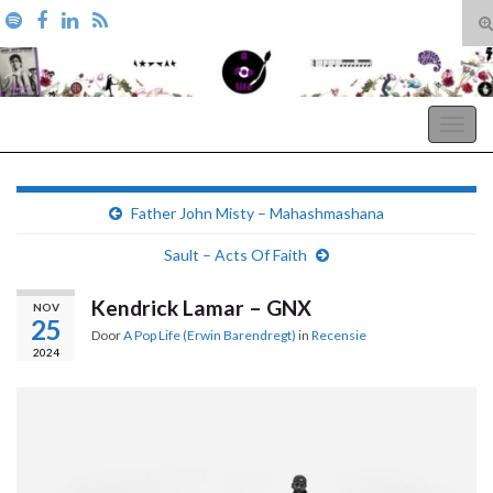
T
zo
Search for:
A Pop Life
Togg
navig
Father John Misty – Mahashmashana
Sault – Acts Of Faith
Kendrick Lamar – GNX
NOV
25
Door
A Pop Life (Erwin Barendregt)
in
Recensie
2024