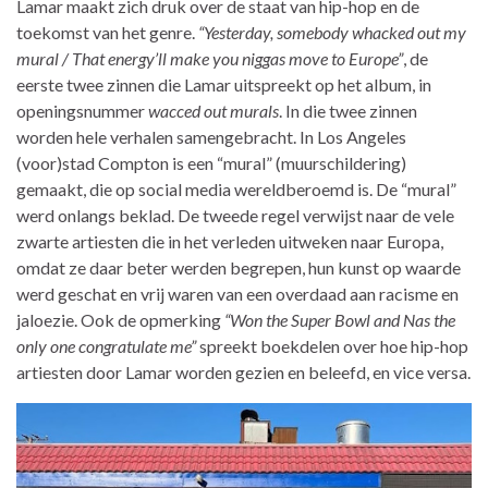
Lamar maakt zich druk over de staat van hip-hop en de
toekomst van het genre.
“Yesterday, somebody whacked out my
mural / That energy’ll make you niggas move to Europe”
, de
eerste twee zinnen die Lamar uitspreekt op het album, in
openingsnummer
wacced out murals
. In die twee zinnen
worden hele verhalen samengebracht. In Los Angeles
(voor)stad Compton is een “mural” (muurschildering)
gemaakt, die op social media wereldberoemd is. De “mural”
werd onlangs beklad. De tweede regel verwijst naar de vele
zwarte artiesten die in het verleden uitweken naar Europa,
omdat ze daar beter werden begrepen, hun kunst op waarde
werd geschat en vrij waren van een overdaad aan racisme en
jaloezie. Ook de opmerking
“Won the Super Bowl and Nas the
only one congratulate me”
spreekt boekdelen over hoe hip-hop
artiesten door Lamar worden gezien en beleefd, en vice versa.