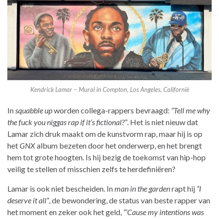
Kendrick Lamar – Mural in Compton, Los Angeles, Californië
In
squabble up
worden collega-rappers bevraagd:
“Tell me why
the fuck you niggas rap if it’s fictional?”
. Het is niet nieuw dat
Lamar zich druk maakt om de kunstvorm rap, maar hij is op
het
GNX
album bezeten door het onderwerp, en het brengt
hem tot grote hoogten. Is hij bezig de toekomst van hip-hop
veilig te stellen of misschien zelfs te herdefiniëren?
Lamar is ook niet bescheiden. In
man in the garden
rapt hij
“I
deserve it all”
, de bewondering, de status van beste rapper van
het moment en zeker ook het geld,
“‘Cause my intentions was