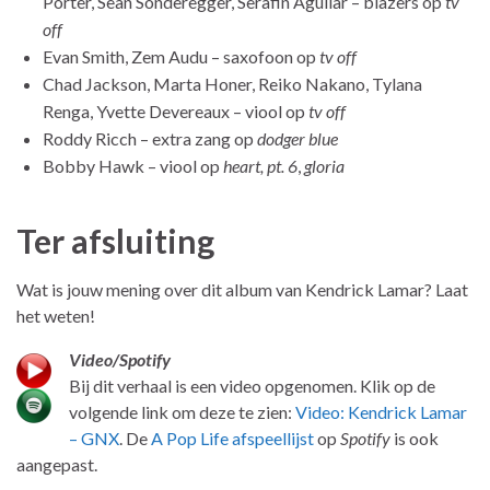
Porter, Sean Sonderegger, Serafin Aguilar – blazers op
tv
off
Evan Smith, Zem Audu – saxofoon op
tv off
Chad Jackson, Marta Honer, Reiko Nakano, Tylana
Renga, Yvette Devereaux – viool op
tv off
Roddy Ricch – extra zang op
dodger blue
Bobby Hawk – viool op
heart, pt. 6
,
gloria
Ter afsluiting
Wat is jouw mening over dit album van Kendrick Lamar? Laat
het weten!
Video/Spotify
Bij dit verhaal is een video opgenomen. Klik op de
volgende link om deze te zien:
Video: Kendrick Lamar
– GNX
. De
A Pop Life afspeellijst
op
Spotify
is ook
aangepast.