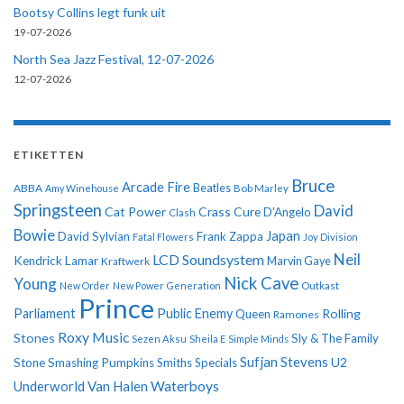
Bootsy Collins legt funk uit
19-07-2026
North Sea Jazz Festival, 12-07-2026
12-07-2026
ETIKETTEN
Bruce
Arcade Fire
ABBA
Beatles
Amy Winehouse
Bob Marley
Springsteen
David
Cat Power
Crass
Cure
D'Angelo
Clash
Bowie
Japan
David Sylvian
Frank Zappa
Fatal Flowers
Joy Division
Neil
LCD Soundsystem
Kendrick Lamar
Kraftwerk
Marvin Gaye
Nick Cave
Young
New Order
New Power Generation
Outkast
Prince
Parliament
Public Enemy
Rolling
Queen
Ramones
Roxy Music
Stones
Sly & The Family
Sezen Aksu
Sheila E
Simple Minds
Sufjan Stevens
U2
Stone
Smashing Pumpkins
Smiths
Specials
Underworld
Van Halen
Waterboys