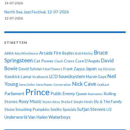
19-07-2026
North Sea Jazz Festival, 12-07-2026
12-07-2026
ETIKETTEN
Bruce
Arcade Fire
ABBA
Beatles
Amy Winehouse
Bob Marley
Springsteen
David
Cat Power
Crass
Cure
D'Angelo
Clash
Bowie
Japan
David Sylvian
Frank Zappa
Fatal Flowers
Joy Division
Neil
LCD Soundsystem
Kendrick Lamar
Kraftwerk
Marvin Gaye
Nick Cave
Young
New Order
New Power Generation
Outkast
Prince
Parliament
Public Enemy
Rolling
Queen
Ramones
Roxy Music
Stones
Sly & The Family
Sezen Aksu
Sheila E
Simple Minds
Sufjan Stevens
U2
Stone
Smashing Pumpkins
Smiths
Specials
Underworld
Van Halen
Waterboys