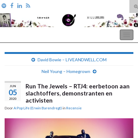
T
zo
Search for:
A Pop Life
Togg
navig
David Bowie – LIVEANDWELL.COM
Neil Young – Homegrown
Run The Jewels – RTJ4: eerbetoon aan
JUN
05
slachtoffers, demonstranten en
2020
activisten
Door
A Pop Life (Erwin Barendregt)
in
Recensie