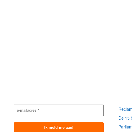
Nieuwsbrief
Meest
aanmelding
berich
Reclam
De 15 
Parlia