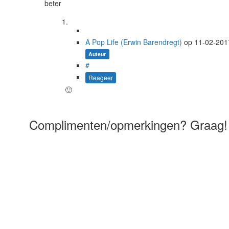
beter
A Pop Life (Erwin Barendregt)
op
11-02-20
Auteur
#
Reageer
🙂
Complimenten/opmerkingen? Graag!