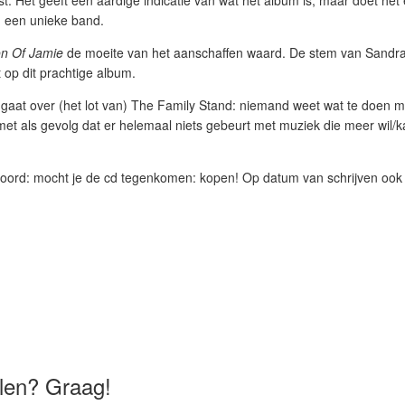
. Het geeft een aardige indicatie van wat het album is, maar doet het e
n een unieke band.
on Of Jamie
de moeite van het aanschaffen waard. De stem van Sandra 
op dit prachtige album.
 gaat over (het lot van) The Family Stand: niemand weet wat te doen m
t als gevolg dat er helemaal niets gebeurt met muziek die meer wil/k
ehoord: mocht je de cd tegenkomen: kopen! Op datum van schrijven ook
delen? Graag!