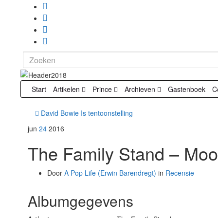
Search
for:
Start
Artikelen
Prince
Archieven
Gastenboek
C
David Bowie Is tentoonstelling
jun
24
2016
The Family Stand – Moo
Door
A Pop Life (Erwin Barendregt)
in
Recensie
Albumgegevens