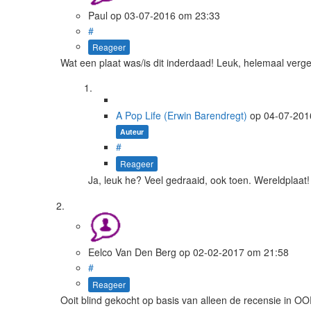
Paul
op
03-07-2016
om 23:33
#
Reageer
Wat een plaat was/is dit inderdaad! Leuk, helemaal verg
A Pop Life (Erwin Barendregt)
op
04-07-20
Auteur
#
Reageer
Ja, leuk he? Veel gedraaid, ook toen. Wereldplaat!
Eelco Van Den Berg
op
02-02-2017
om 21:58
#
Reageer
Ooit blind gekocht op basis van alleen de recensie in OOR