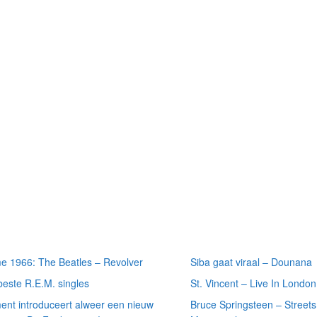
 recente
Meest recente
ten
recensies
e 1966: The Beatles – Revolver
Siba gaat viraal – Dounana
beste R.E.M. singles
St. Vincent – Live In London
ment introduceert alweer een nieuw
Bruce Springsteen – Streets