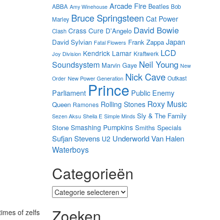
Arcade Fire
Beatles
ABBA
Bob
Amy Winehouse
Bruce Springsteen
Cat Power
Marley
David Bowie
Crass
Cure
D'Angelo
Clash
Japan
David Sylvian
Frank Zappa
Fatal Flowers
LCD
Kendrick Lamar
Kraftwerk
Joy Division
Neil Young
Soundsystem
Marvin Gaye
New
Nick Cave
New Power Generation
Outkast
Order
Prince
Parliament
Public Enemy
Roxy Music
Rolling Stones
Queen
Ramones
Sly & The Family
Sezen Aksu
Sheila E
Simple Minds
Smashing Pumpkins
Stone
Smiths
Specials
Sufjan Stevens
Underworld
Van Halen
U2
Waterboys
Categorieën
Categorieën
Zoeken
imes of zelfs