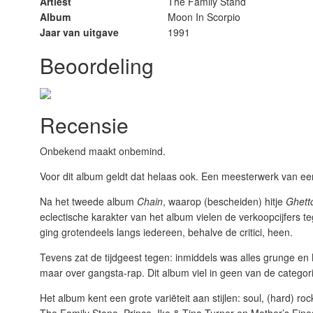
Artiest
The Family Stand
Album
Moon In Scorpio
Jaar van uitgave
1991
Beoordeling
Recensie
Onbekend maakt onbemind.
Voor dit album geldt dat helaas ook. Een meesterwerk van ee
Na het tweede album
Chain
, waarop (bescheiden) hitje
Ghett
eclectische karakter van het album vielen de verkoopcijfers t
ging grotendeels langs iedereen, behalve de critici, heen.
Tevens zat de tijdgeest tegen: inmiddels was alles grunge en 
maar over gangsta-rap. Dit album viel in geen van de catego
Het album kent een grote variëteit aan stijlen: soul, (hard) roc