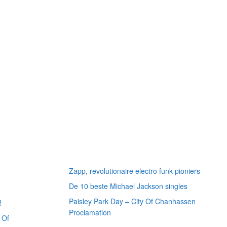
Willekeurige artikelen
Zapp, revolutionaire electro funk pioniers
De 10 beste Michael Jackson singles
Paisley Park Day – City Of Chanhassen
!
Proclamation
 Of