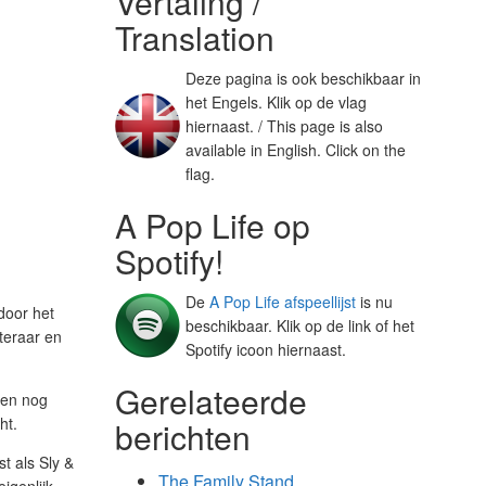
Vertaling /
Translation
Deze pagina is ook beschikbaar in
het Engels. Klik op de vlag
hiernaast. / This page is also
available in English. Click on the
flag.
A Pop Life op
Spotify!
De
A Pop Life afspeellijst
is nu
 door het
beschikbaar. Klik op de link of het
teraar en
Spotify icoon hiernaast.
Gerelateerde
een nog
ht.
berichten
st als Sly &
The Family Stand