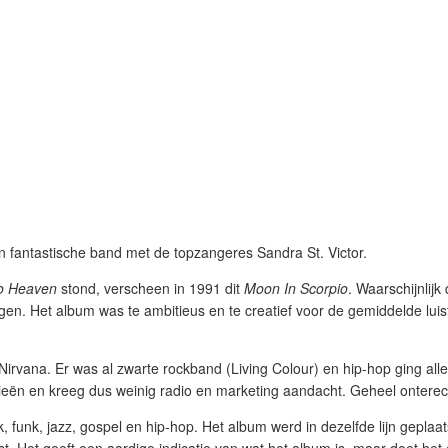
n fantastische band met de topzangeres Sandra St. Victor.
o Heaven
stond, verscheen in 1991 dit
Moon In Scorpio
. Waarschijnlijk
egen. Het album was te ambitieus en te creatief voor de gemiddelde luis
Nirvana. Er was al zwarte rockband (Living Colour) en hip-hop ging all
rieën en kreeg dus weinig radio en marketing aandacht. Geheel onterec
k, funk, jazz, gospel en hip-hop. Het album werd in dezelfde lijn geplaat