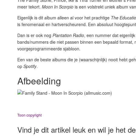
The Family Stone, Prince, Ike & Tina Turner en Mother’s Finest
meer tekort.
Moon In Scorpio
is een volstrekt uniek album va
Eigenlijk is dit album alleen al voor het prachtige
The Educati
is fenomenaal en hartverscheurend. Een absoluut hoogtepunt 
Dan is er ook nog
Plantation Radio
, een nummer dat eigenlijk
bands/nummers die niet passen binnen een bepaald format, me
voorgeprogrammeerde sjabloon.
Een van de beste albums die je (waarschijnlijk) nooit hebt g
op
Spotify
.
Afbeelding
Toon copyright
Vind je dit artikel leuk en wil je het 