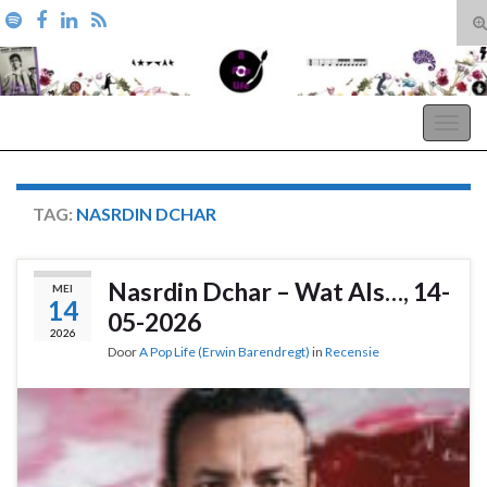
T
zo
Search for:
A Pop Life
Togg
navig
TAG:
NASRDIN DCHAR
Nasrdin Dchar – Wat Als…, 14-
MEI
14
05-2026
2026
Door
A Pop Life (Erwin Barendregt)
in
Recensie