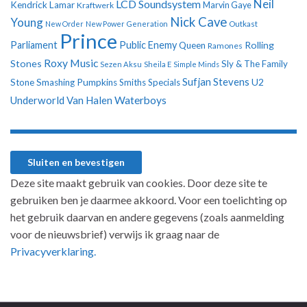
Neil
LCD Soundsystem
Kendrick Lamar
Kraftwerk
Marvin Gaye
Nick Cave
Young
New Order
New Power Generation
Outkast
Prince
Parliament
Public Enemy
Rolling
Queen
Ramones
Roxy Music
Stones
Sly & The Family
Sezen Aksu
Sheila E
Simple Minds
Sufjan Stevens
U2
Stone
Smashing Pumpkins
Smiths
Specials
Underworld
Van Halen
Waterboys
Deze site maakt gebruik van cookies. Door deze site te
gebruiken ben je daarmee akkoord. Voor een toelichting op
het gebruik daarvan en andere gegevens (zoals aanmelding
voor de nieuwsbrief) verwijs ik graag naar de
Privacyverklaring.