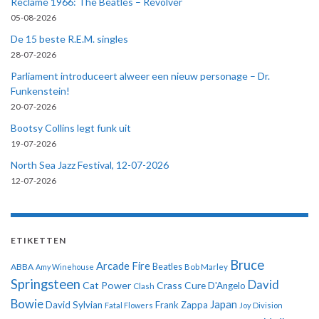
Reclame 1966: The Beatles – Revolver
05-08-2026
De 15 beste R.E.M. singles
28-07-2026
Parliament introduceert alweer een nieuw personage – Dr.
Funkenstein!
20-07-2026
Bootsy Collins legt funk uit
19-07-2026
North Sea Jazz Festival, 12-07-2026
12-07-2026
ETIKETTEN
Bruce
Arcade Fire
ABBA
Beatles
Amy Winehouse
Bob Marley
Springsteen
David
Cat Power
Crass
Cure
D'Angelo
Clash
Bowie
Japan
David Sylvian
Frank Zappa
Fatal Flowers
Joy Division