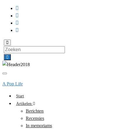
Toggle
zoekformulier
Search
for:
Toggle
navigatie
A Pop Life
Start
Artikelen
Berichten
Recensies
In memoriams