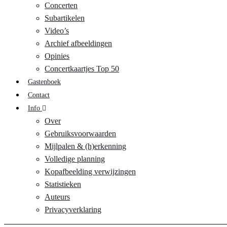
Concerten
Subartikelen
Video’s
Archief afbeeldingen
Opinies
Concertkaartjes Top 50
Gastenboek
Contact
Info
Over
Gebruiksvoorwaarden
Mijlpalen & (h)erkenning
Volledige planning
Kopafbeelding verwijzingen
Statistieken
Auteurs
Privacyverklaring