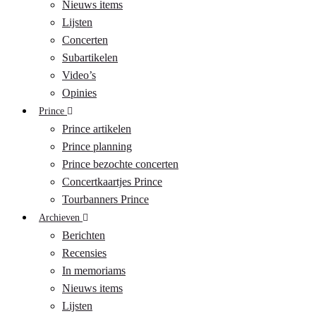
Nieuws items
Lijsten
Concerten
Subartikelen
Video’s
Opinies
Prince
Prince artikelen
Prince planning
Prince bezochte concerten
Concertkaartjes Prince
Tourbanners Prince
Archieven
Berichten
Recensies
In memoriams
Nieuws items
Lijsten