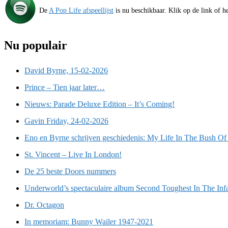
De
A Pop Life afspeellijst
is nu beschikbaar. Klik op de link of he
Nu populair
David Byrne, 15-02-2026
Prince – Tien jaar later…
Nieuws: Parade Deluxe Edition – It’s Coming!
Gavin Friday, 24-02-2026
Eno en Byrne schrijven geschiedenis: My Life In The Bush Of
St. Vincent – Live In London!
De 25 beste Doors nummers
Underworld’s spectaculaire album Second Toughest In The Inf
Dr. Octagon
In memoriam: Bunny Wailer 1947-2021