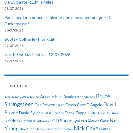
De 15 beste R.E.M. singles
28-07-2026
Parliament introduceert alweer een nieuw personage – Dr.
Funkenstein!
20-07-2026
Bootsy Collins legt funk uit
19-07-2026
North Sea Jazz Festival, 12-07-2026
12-07-2026
ETIKETTEN
Bruce
Arcade Fire
ABBA
Beatles
Amy Winehouse
Bob Marley
Springsteen
David
Cat Power
Crass
Cure
D'Angelo
Clash
Bowie
Japan
David Sylvian
Frank Zappa
Fatal Flowers
Joy Division
Neil
LCD Soundsystem
Kendrick Lamar
Kraftwerk
Marvin Gaye
Nick Cave
Young
New Order
New Power Generation
Outkast