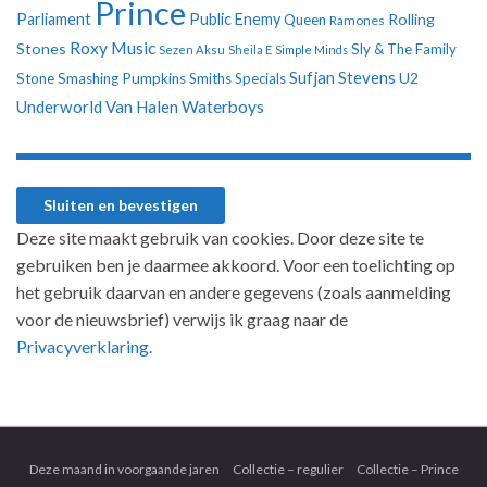
Prince
Parliament
Public Enemy
Rolling
Queen
Ramones
Roxy Music
Stones
Sly & The Family
Sezen Aksu
Sheila E
Simple Minds
Sufjan Stevens
U2
Stone
Smashing Pumpkins
Smiths
Specials
Underworld
Van Halen
Waterboys
Deze site maakt gebruik van cookies. Door deze site te
gebruiken ben je daarmee akkoord. Voor een toelichting op
het gebruik daarvan en andere gegevens (zoals aanmelding
voor de nieuwsbrief) verwijs ik graag naar de
Privacyverklaring.
Deze maand in voorgaande jaren
Collectie – regulier
Collectie – Prince