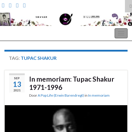
T
z
Search for:
A Pop Life
Togg
navig
TAG:
TUPAC SHAKUR
In memoriam: Tupac Shakur
SEP
13
1971-1996
2021
Door
A Pop Life (Erwin Barendregt)
in
In memoriam