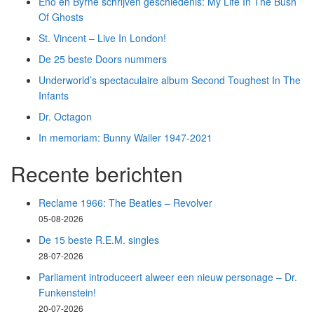
Eno en Byrne schrijven geschiedenis: My Life In The Bush
Of Ghosts
St. Vincent – Live In London!
De 25 beste Doors nummers
Underworld’s spectaculaire album Second Toughest In The
Infants
Dr. Octagon
In memoriam: Bunny Wailer 1947-2021
Recente berichten
Reclame 1966: The Beatles – Revolver
05-08-2026
De 15 beste R.E.M. singles
28-07-2026
Parliament introduceert alweer een nieuw personage – Dr.
Funkenstein!
20-07-2026