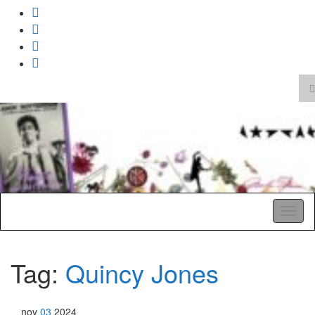
T
z
Search
for:
A Pop Life
Toggl
naviga
Tag:
Quincy Jones
nov
03
2024