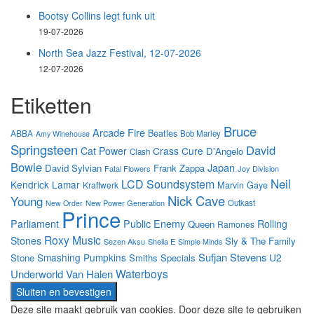
Bootsy Collins legt funk uit
19-07-2026
North Sea Jazz Festival, 12-07-2026
12-07-2026
Etiketten
Bruce
Arcade Fire
Beatles
ABBA
Bob Marley
Amy Winehouse
Springsteen
David
Cat Power
Crass
Cure
D'Angelo
Clash
Bowie
Japan
David Sylvian
Frank Zappa
Fatal Flowers
Joy Division
Neil
LCD Soundsystem
Kendrick Lamar
Marvin Gaye
Kraftwerk
Nick Cave
Young
New Power Generation
Outkast
New Order
Prince
Parliament
Public Enemy
Rolling
Queen
Ramones
Roxy Music
Stones
Sly & The Family
Sezen Aksu
Sheila E
Simple Minds
Sufjan Stevens
Smashing Pumpkins
U2
Stone
Smiths
Specials
Waterboys
Underworld
Van Halen
Deze site maakt gebruik van cookies. Door deze site te gebruiken