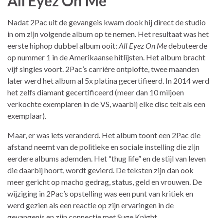
All Eyez On Me
Nadat 2Pac uit de gevangeis kwam dook hij direct de studio
in om zijn volgende album op te nemen. Het resultaat was het
eerste hiphop dubbel album ooit:
All Eyez On Me
debuteerde
op nummer 1 in de Amerikaanse hitlijsten. Het album bracht
vijf singles voort. 2Pac’s carrière ontplofte, twee maanden
later werd het album al 5x platina gecertifieerd. In 2014 werd
het zelfs diamant gecertificeerd (meer dan 10 miljoen
verkochte exemplaren in de VS, waarbij elke disc telt als een
exemplaar).
Maar, er was iets veranderd. Het album toont een 2Pac die
afstand neemt van de politieke en sociale instelling die zijn
eerdere albums ademden. Het “thug life” en de stijl van leven
die daarbij hoort, wordt gevierd. De teksten zijn dan ook
meer gericht op macho gedrag, status, geld en vrouwen. De
wijziging in 2Pac’s opstelling was een punt van kritiek en
werd gezien als een reactie op zijn ervaringen in de
gevangenis en zijn connectie met Suge Knight.