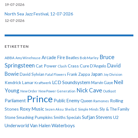
19-07-2026
North Sea Jazz Festival, 12-07-2026
12-07-2026
ETIKETTEN
Bruce
Arcade Fire
ABBA
Beatles
Amy Winehouse
Bob Marley
Springsteen
David
Cat Power
Crass
Cure
D'Angelo
Clash
Bowie
Japan
David Sylvian
Frank Zappa
Fatal Flowers
Joy Division
Neil
LCD Soundsystem
Kendrick Lamar
Kraftwerk
Marvin Gaye
Nick Cave
Young
New Order
New Power Generation
Outkast
Prince
Parliament
Public Enemy
Rolling
Queen
Ramones
Roxy Music
Stones
Sly & The Family
Sezen Aksu
Sheila E
Simple Minds
Sufjan Stevens
U2
Stone
Smashing Pumpkins
Smiths
Specials
Underworld
Van Halen
Waterboys