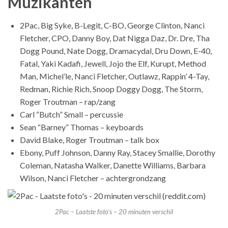
Muzikanten
2Pac, Big Syke, B-Legit, C-BO, George Clinton, Nanci
Fletcher, CPO, Danny Boy, Dat Nigga Daz, Dr. Dre, Tha
Dogg Pound, Nate Dogg, Dramacydal, Dru Down, E-40,
Fatal, Yaki Kadafi, Jewell, Jojo the Elf, Kurupt, Method
Man, Michel’le, Nanci Fletcher, Outlawz, Rappin’ 4-Tay,
Redman, Richie Rich, Snoop Doggy Dogg, The Storm,
Roger Troutman – rap/zang
Carl “Butch” Small – percussie
Sean “Barney” Thomas – keyboards
David Blake, Roger Troutman – talk box
Ebony, Puff Johnson, Danny Ray, Stacey Smallie, Dorothy
Coleman, Natasha Walker, Danette Williams, Barbara
Wilson, Nanci Fletcher – achtergrondzang
2Pac – Laatste foto’s – 20 minuten verschil