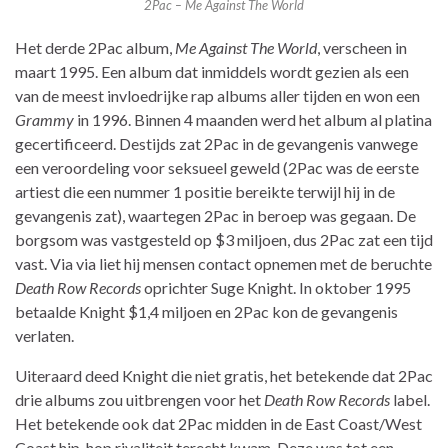
2Pac – Me Against The World
Het derde 2Pac album,
Me Against The World
, verscheen in
maart 1995. Een album dat inmiddels wordt gezien als een
van de meest invloedrijke rap albums aller tijden en won een
Grammy
in 1996. Binnen 4 maanden werd het album al platina
gecertificeerd. Destijds zat 2Pac in de gevangenis vanwege
een veroordeling voor seksueel geweld (2Pac was de eerste
artiest die een nummer 1 positie bereikte terwijl hij in de
gevangenis zat), waartegen 2Pac in beroep was gegaan. De
borgsom was vastgesteld op $3 miljoen, dus 2Pac zat een tijd
vast. Via via liet hij mensen contact opnemen met de beruchte
Death Row Records
oprichter Suge Knight. In oktober 1995
betaalde Knight $1,4 miljoen en 2Pac kon de gevangenis
verlaten.
Uiteraard deed Knight die niet gratis, het betekende dat 2Pac
drie albums zou uitbrengen voor het
Death Row Records
label.
Het betekende ook dat 2Pac midden in de East Coast/West
Coast hip-hop rivaliteit terecht kwam. Deze was tot een