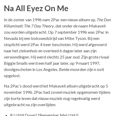
Na All Eyez On Me
In de zomer van 1996 nam 2Pac een nieuw album op,
The Don
Killuminati: The 7 Day Theory
, dat onder de naam Makaveli
zou worden uitgebracht. Op 7 september 1996 was 2Pac in
Nevada bij een bokswedstrijd van Mike Tyson. Bij een
stoplicht werd 2Pac 4 keer beschoten. Hij werd afgevoerd
naar het ziekenhuis en overleed 6 dagen later aan zijn
verwondingen. Hij werd slechts 25 jaar oud. Zijn grote rivaal
Biggie Smalls werd een half jaar later, op 9 maart 1997,
doodgeschoten in Los Angeles. Beide moorden zijn n ooit
opgelost.
Na 2Pac’s dood werd het Makaveli album uitgebracht op 5
november 1996. 2Pac had zoveel muziek opgenomen tijdens
zijn korte leven dat nieuw muziek nog regelmatig werd
uitgebracht na zijn overlijden:
R U Still Down? (Remember Me)
(1997)