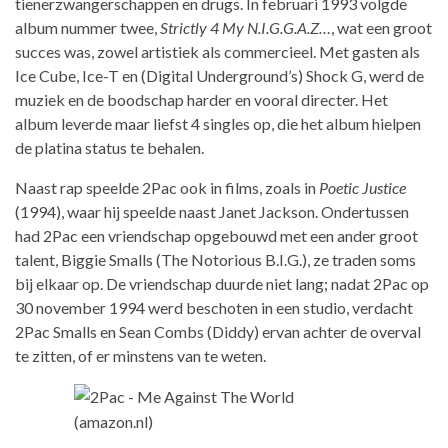
tienerzwangerschappen en drugs. In februari 1993 volgde
album nummer twee,
Strictly 4 My N.I.G.G.A.Z…
, wat een groot
succes was, zowel artistiek als commercieel. Met gasten als
Ice Cube, Ice-T en (Digital Underground’s) Shock G, werd de
muziek en de boodschap harder en vooral directer. Het
album leverde maar liefst 4 singles op, die het album hielpen
de platina status te behalen.
Naast rap speelde 2Pac ook in films, zoals in
Poetic Justice
(1994), waar hij speelde naast Janet Jackson. Ondertussen
had 2Pac een vriendschap opgebouwd met een ander groot
talent, Biggie Smalls (The Notorious B.I.G.), ze traden soms
bij elkaar op. De vriendschap duurde niet lang; nadat 2Pac op
30 november 1994 werd beschoten in een studio, verdacht
2Pac Smalls en Sean Combs (Diddy) ervan achter de overval
te zitten, of er minstens van te weten.