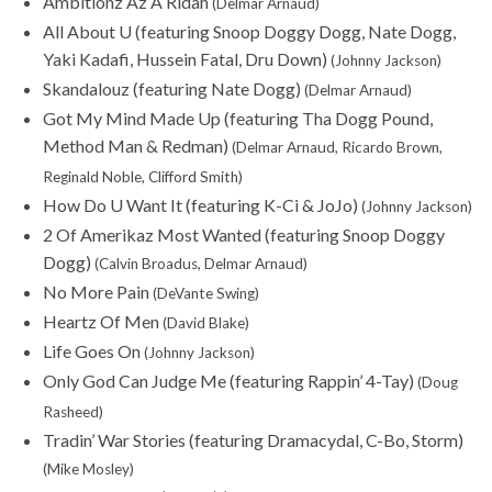
Ambitionz Az A Ridah
(Delmar Arnaud)
All About U (featuring Snoop Doggy Dogg, Nate Dogg,
Yaki Kadafi, Hussein Fatal, Dru Down)
(Johnny Jackson)
Skandalouz (featuring Nate Dogg)
(Delmar Arnaud)
Got My Mind Made Up (featuring Tha Dogg Pound,
Method Man & Redman)
(Delmar Arnaud, Ricardo Brown,
Reginald Noble, Clifford Smith)
How Do U Want It (featuring K-Ci & JoJo)
(Johnny Jackson)
2 Of Amerikaz Most Wanted (featuring Snoop Doggy
Dogg)
(Calvin Broadus, Delmar Arnaud)
No More Pain
(DeVante Swing)
Heartz Of Men
(David Blake)
Life Goes On
(Johnny Jackson)
Only God Can Judge Me (featuring Rappin’ 4-Tay)
(Doug
Rasheed)
Tradin’ War Stories (featuring Dramacydal, C-Bo, Storm)
(Mike Mosley)