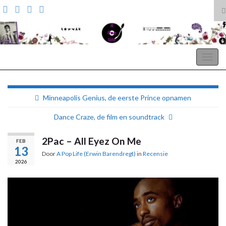
T
z
Search for:
A Pop Life
Togg
navig
Minneapolis Genius, de eerste Prince opnamen
Dance Craze, de film en soundtrack
2Pac – All Eyez On Me
FEB
13
Door
A Pop Life (Erwin Barendregt)
in
Recensie
2026