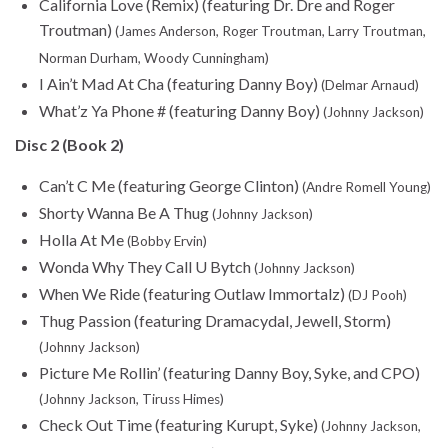
California Love (Remix) (featuring Dr. Dre and Roger
Troutman)
(James Anderson, Roger Troutman, Larry Troutman,
Norman Durham, Woody Cunningham)
I Ain’t Mad At Cha (featuring Danny Boy)
(Delmar Arnaud)
What’z Ya Phone # (featuring Danny Boy)
(Johnny Jackson)
Disc 2 (Book 2)
Can’t C Me (featuring George Clinton)
(Andre Romell Young)
Shorty Wanna Be A Thug
(Johnny Jackson)
Holla At Me
(Bobby Ervin)
Wonda Why They Call U Bytch
(Johnny Jackson)
When We Ride (featuring Outlaw Immortalz)
(DJ Pooh)
Thug Passion (featuring Dramacydal, Jewell, Storm)
(Johnny Jackson)
Picture Me Rollin’ (featuring Danny Boy, Syke, and CPO)
(Johnny Jackson, Tiruss Himes)
Check Out Time (featuring Kurupt, Syke)
(Johnny Jackson,