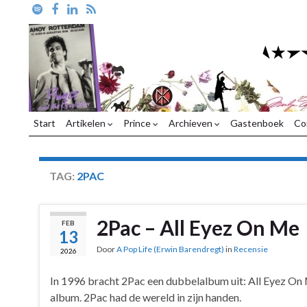
Start
Artikelen
Prince
Archieven
Gastenboek
Co
TAG:
2PAC
2Pac – All Eyez On Me
FEB
13
Door
A Pop Life (Erwin Barendregt)
in
Recensie
2026
In 1996 bracht 2Pac een dubbelalbum uit: All Eyez On M
album. 2Pac had de wereld in zijn handen.