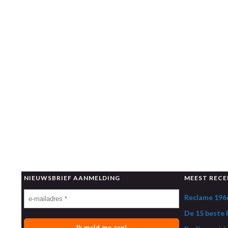
NIEUWSBRIEF AANMELDING
MEEST RECE
Reclame 1966
De 15 beste R