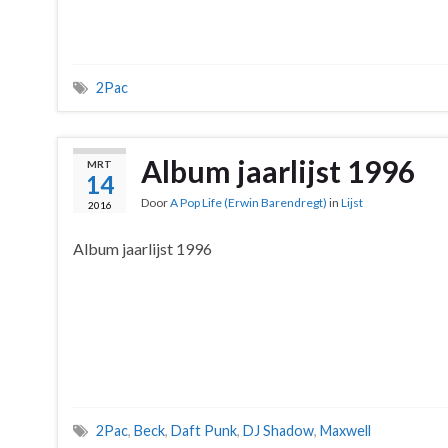
2Pac
Album jaarlijst 1996
MRT
14
Door
A Pop Life (Erwin Barendregt)
in
Lijst
2016
Album jaarlijst 1996
2Pac
,
Beck
,
Daft Punk
,
DJ Shadow
,
Maxwell