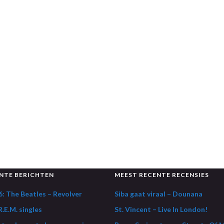
NTE BERICHTEN
MEEST RECENTE RECENSIES
: The Beatles – Revolver
Siba gaat viraal – Dounana
.E.M. singles
St. Vincent – Live In London!