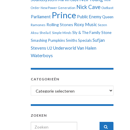
Nick Cave
Order
New Power Generation
Outkast
Prince
Parliament
Public Enemy
Queen
Roxy Music
Rolling Stones
Ramones
Sezen
Sly & The Family Stone
Aksu
Sheila E
Simple Minds
Sufjan
Smashing Pumpkins
Smiths
Specials
Stevens
Underworld
Van Halen
U2
Waterboys
CATEGORIEËN
Categorieën
ZOEKEN
Search for: