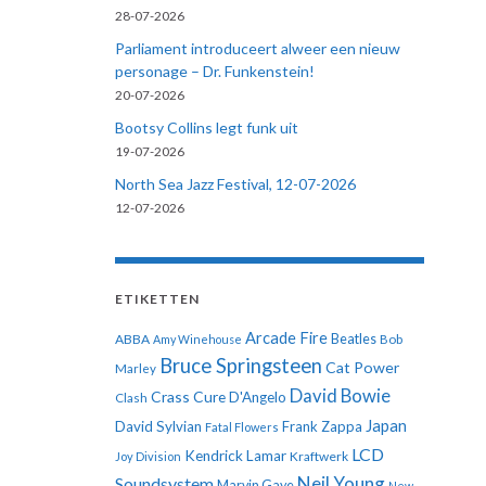
28-07-2026
Parliament introduceert alweer een nieuw
personage – Dr. Funkenstein!
20-07-2026
Bootsy Collins legt funk uit
19-07-2026
North Sea Jazz Festival, 12-07-2026
12-07-2026
ETIKETTEN
Arcade Fire
ABBA
Beatles
Amy Winehouse
Bob
Bruce Springsteen
Cat Power
Marley
David Bowie
Crass
Cure
D'Angelo
Clash
Japan
David Sylvian
Frank Zappa
Fatal Flowers
LCD
Kendrick Lamar
Kraftwerk
Joy Division
Neil Young
Soundsystem
Marvin Gaye
New