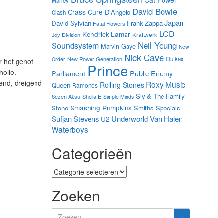
Cat Power
Marley
David Bowie
Crass
Cure
D'Angelo
Clash
Japan
David Sylvian
Frank Zappa
Fatal Flowers
LCD
Kendrick Lamar
Kraftwerk
Joy Division
Neil Young
Soundsystem
Marvin Gaye
New
Nick Cave
New Power Generation
Outkast
Order
r het genot
Prince
holie.
Parliament
Public Enemy
dend, dreigend
Roxy Music
Rolling Stones
Queen
Ramones
Sly & The Family
Sezen Aksu
Sheila E
Simple Minds
Smashing Pumpkins
Stone
Smiths
Specials
Sufjan Stevens
Underworld
Van Halen
U2
Waterboys
Categorieën
Categorieën
Zoeken
Search