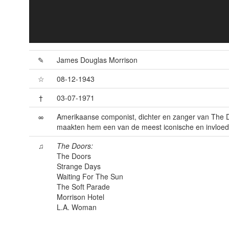
✎
James Douglas Morrison
☆
08-12-1943
†
03-07-1971
∞
Amerikaanse componist, dichter en zanger van The D
maakten hem een van de meest iconische en invloed
♫
The Doors:
The Doors
Strange Days
Waiting For The Sun
The Soft Parade
Morrison Hotel
L.A. Woman