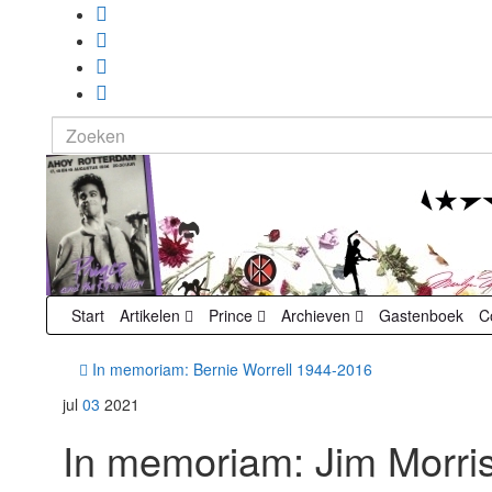
Search
for:
Start
Artikelen
Prince
Archieven
Gastenboek
C
In memoriam: Bernie Worrell 1944-2016
jul
03
2021
In memoriam: Jim Morri