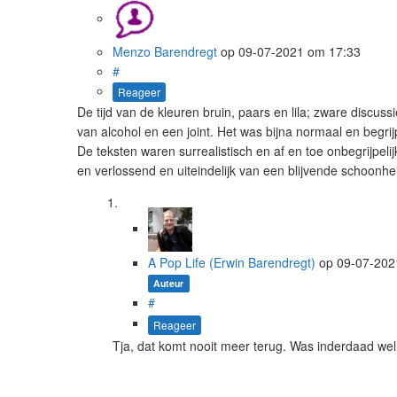
Menzo Barendregt
op
09-07-2021
om 17:33
#
Reageer
De tijd van de kleuren bruin, paars en lila; zware discu
van alcohol en een joint. Het was bijna normaal en begrij
De teksten waren surrealistisch en af en toe onbegrijpe
en verlossend en uiteindelijk van een blijvende schoonhei
A Pop Life (Erwin Barendregt)
op
09-07-20
Auteur
#
Reageer
Tja, dat komt nooit meer terug. Was inderdaad wel 