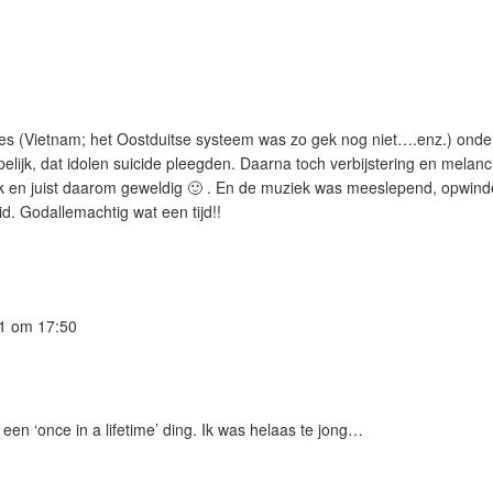
ssies (Vietnam; het Oostduitse systeem was zo gek nog niet….enz.) onde
pelijk, dat idolen suicide pleegden. Daarna toch verbijstering en melanc
lijk en juist daarom geweldig 🙂 . En de muziek was meeslepend, opwin
d. Godallemachtig wat een tijd!!
21
om 17:50
een ‘once in a lifetime’ ding. Ik was helaas te jong…