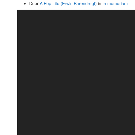
Door
A Pop Life (Erwin Barendregt)
in
In memoriam