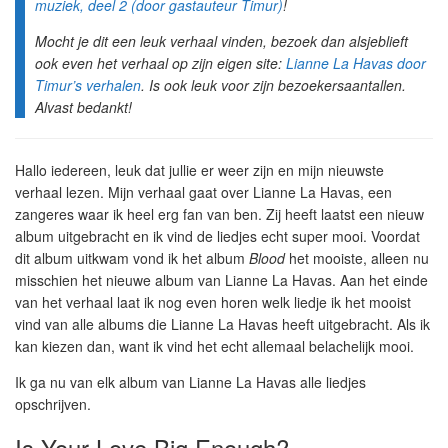
muziek, deel 2 (door gastauteur Timur)
!
Mocht je dit een leuk verhaal vinden, bezoek dan alsjeblieft
ook even het verhaal op zijn eigen site:
Lianne La Havas door
Timur’s verhalen
. Is ook leuk voor zijn bezoekersaantallen.
Alvast bedankt!
Hallo iedereen, leuk dat jullie er weer zijn en mijn nieuwste
verhaal lezen. Mijn verhaal gaat over Lianne La Havas, een
zangeres waar ik heel erg fan van ben. Zij heeft laatst een nieuw
album uitgebracht en ik vind de liedjes echt super mooi. Voordat
dit album uitkwam vond ik het album
Blood
het mooiste, alleen nu
misschien het nieuwe album van Lianne La Havas. Aan het einde
van het verhaal laat ik nog even horen welk liedje ik het mooist
vind van alle albums die Lianne La Havas heeft uitgebracht. Als ik
kan kiezen dan, want ik vind het echt allemaal belachelijk mooi.
Ik ga nu van elk album van Lianne La Havas alle liedjes
opschrijven.
Is Your Love Big Enough?