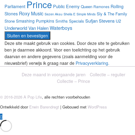
Prince
Parliament
Public Enemy
Rolling
Queen
Ramones
Roxy Music
Stones
Sly & The Family
Sezen Aksu
Sheila E
Simple Minds
Sufjan Stevens
Smashing Pumpkins
U2
Stone
Smiths
Specials
Waterboys
Underworld
Van Halen
Deze site maakt gebruik van cookies. Door deze site te gebruiken
ben je daarmee akkoord. Voor een toelichting op het gebruik
daarvan en andere gegevens (zoals aanmelding voor de
nieuwsbrief) verwijs ik graag naar de
Privacyverklaring.
Deze maand in voorgaande jaren
Collectie – regulier
Collectie – Prince
© 2016-2026 A Pop Life
, alle rechten voorbehouden
Ontwikkeld door
Erwin Barendregt
| Gebouwd met
WordPress