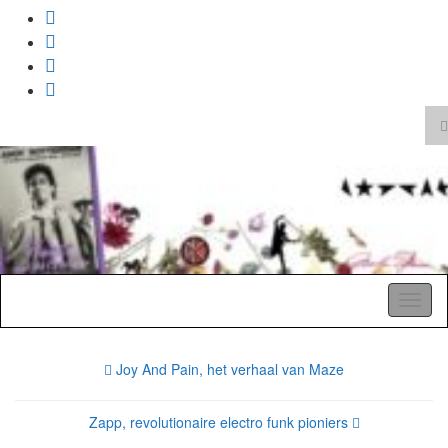
T
z
Search
for:
A Pop Life
Toggl
naviga
Joy And Pain, het verhaal van Maze
Zapp, revolutionaire electro funk pioniers