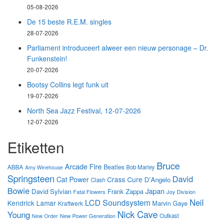
05-08-2026
De 15 beste R.E.M. singles
28-07-2026
Parliament introduceert alweer een nieuw personage – Dr.
Funkenstein!
20-07-2026
Bootsy Collins legt funk uit
19-07-2026
North Sea Jazz Festival, 12-07-2026
12-07-2026
Etiketten
Bruce
Arcade Fire
Beatles
ABBA
Bob Marley
Amy Winehouse
Springsteen
David
Cat Power
Crass
Cure
D'Angelo
Clash
Bowie
Japan
David Sylvian
Frank Zappa
Fatal Flowers
Joy Division
Neil
LCD Soundsystem
Kendrick Lamar
Marvin Gaye
Kraftwerk
Nick Cave
Young
New Power Generation
Outkast
New Order