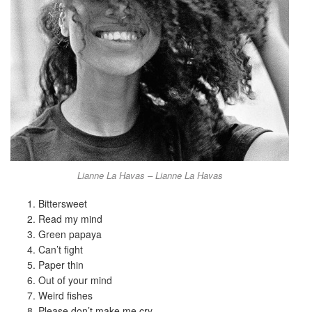
Lianne La Havas – Lianne La Havas
Bittersweet
Read my mind
Green papaya
Can’t fight
Paper thin
Out of your mind
Weird fishes
Please don’t make me cry