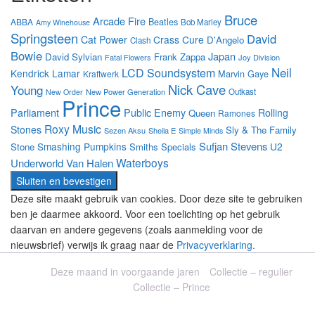
Bruce
Arcade Fire
Beatles
ABBA
Bob Marley
Amy Winehouse
Springsteen
David
Cat Power
Crass
Cure
D'Angelo
Clash
Bowie
Japan
David Sylvian
Frank Zappa
Fatal Flowers
Joy Division
Neil
LCD Soundsystem
Kendrick Lamar
Marvin Gaye
Kraftwerk
Nick Cave
Young
New Power Generation
Outkast
New Order
Prince
Parliament
Public Enemy
Rolling
Queen
Ramones
Roxy Music
Stones
Sly & The Family
Sezen Aksu
Sheila E
Simple Minds
Sufjan Stevens
Smashing Pumpkins
U2
Stone
Smiths
Specials
Waterboys
Underworld
Van Halen
Deze site maakt gebruik van cookies. Door deze site te gebruiken
ben je daarmee akkoord. Voor een toelichting op het gebruik
daarvan en andere gegevens (zoals aanmelding voor de
nieuwsbrief) verwijs ik graag naar de
Privacyverklaring.
Deze maand in voorgaande jaren
Collectie – regulier
Collectie – Prince