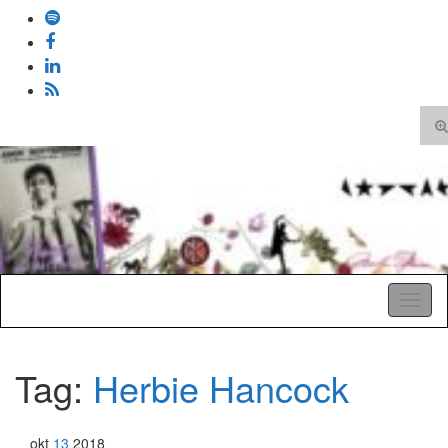
T
zo
Search
for:
A Pop Life
Toggl
naviga
Tag:
Herbie Hancock
okt
13
2018