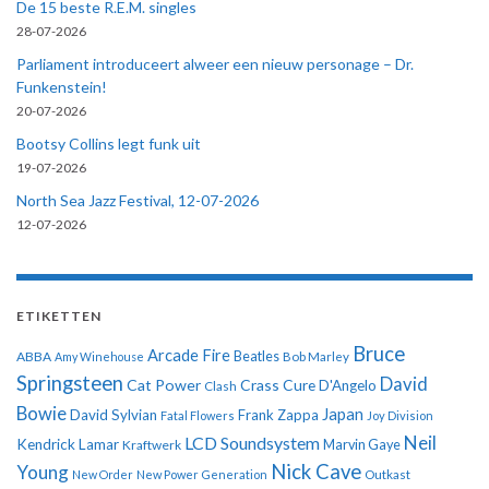
De 15 beste R.E.M. singles
28-07-2026
Parliament introduceert alweer een nieuw personage – Dr.
Funkenstein!
20-07-2026
Bootsy Collins legt funk uit
19-07-2026
North Sea Jazz Festival, 12-07-2026
12-07-2026
ETIKETTEN
Bruce
Arcade Fire
ABBA
Beatles
Amy Winehouse
Bob Marley
Springsteen
David
Cat Power
Crass
Cure
D'Angelo
Clash
Bowie
Japan
David Sylvian
Frank Zappa
Fatal Flowers
Joy Division
Neil
LCD Soundsystem
Kendrick Lamar
Kraftwerk
Marvin Gaye
Nick Cave
Young
New Order
New Power Generation
Outkast