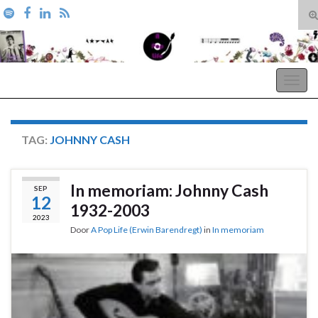
T
zo
Search for:
A Pop Life
Togg
navig
TAG:
JOHNNY CASH
In memoriam: Johnny Cash
SEP
12
1932-2003
2023
Door
A Pop Life (Erwin Barendregt)
in
In memoriam