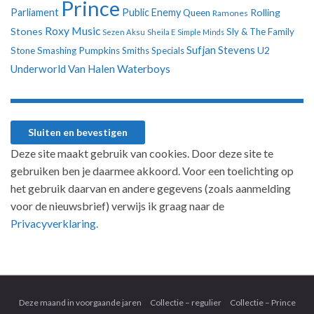
Prince
Parliament
Public Enemy
Rolling
Queen
Ramones
Roxy Music
Stones
Sly & The Family
Sezen Aksu
Sheila E
Simple Minds
Sufjan Stevens
U2
Stone
Smashing Pumpkins
Smiths
Specials
Underworld
Van Halen
Waterboys
Deze site maakt gebruik van cookies. Door deze site te
gebruiken ben je daarmee akkoord. Voor een toelichting op
het gebruik daarvan en andere gegevens (zoals aanmelding
voor de nieuwsbrief) verwijs ik graag naar de
Privacyverklaring.
Deze maand in voorgaande jaren
Collectie – regulier
Collectie – Prince