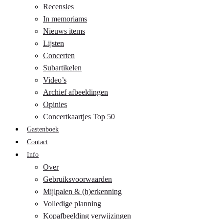
Recensies
In memoriams
Nieuws items
Lijsten
Concerten
Subartikelen
Video’s
Archief afbeeldingen
Opinies
Concertkaartjes Top 50
Gastenboek
Contact
Info
Over
Gebruiksvoorwaarden
Mijlpalen & (h)erkenning
Volledige planning
Kopafbeelding verwijzingen