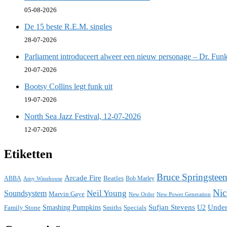
05-08-2026
De 15 beste R.E.M. singles
28-07-2026
Parliament introduceert alweer een nieuw personage – Dr. Funk
20-07-2026
Bootsy Collins legt funk uit
19-07-2026
North Sea Jazz Festival, 12-07-2026
12-07-2026
Etiketten
Bruce Springstee
Arcade Fire
ABBA
Beatles
Bob Marley
Amy Winehouse
Nic
Neil Young
Soundsystem
Marvin Gaye
New Power Generation
New Order
Sufjan Stevens
Under
Family Stone
Smashing Pumpkins
Smiths
Specials
U2