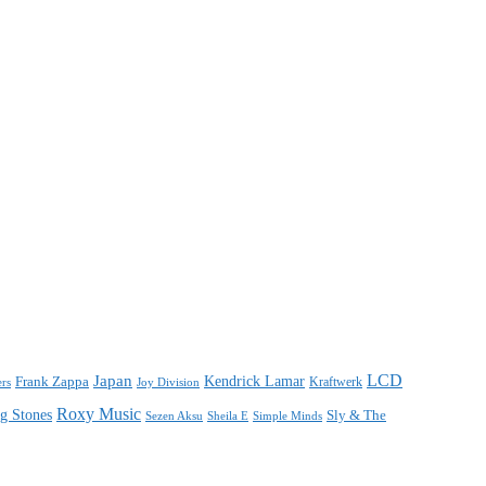
LCD
Japan
Frank Zappa
Kendrick Lamar
Kraftwerk
ers
Joy Division
Roxy Music
ng Stones
Sly & The
Sezen Aksu
Sheila E
Simple Minds