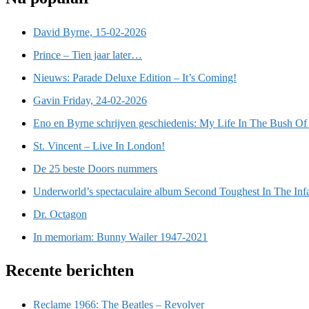
David Byrne, 15-02-2026
Prince – Tien jaar later…
Nieuws: Parade Deluxe Edition – It’s Coming!
Gavin Friday, 24-02-2026
Eno en Byrne schrijven geschiedenis: My Life In The Bush Of
St. Vincent – Live In London!
De 25 beste Doors nummers
Underworld’s spectaculaire album Second Toughest In The Inf
Dr. Octagon
In memoriam: Bunny Wailer 1947-2021
Recente berichten
Reclame 1966: The Beatles – Revolver