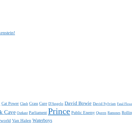
enstein!
n
David Bowie
Cat Power
Crass
Cure
D'Angelo
David Sylvian
Clash
Fatal Flow
Prince
k Cave
Parliament
Public Enemy
Rolli
Queen
Ramones
Outkast
Waterboys
world
Van Halen