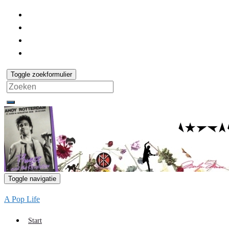
Toggle zoekformulier
Search
for:
Toggle navigatie
A Pop Life
Start