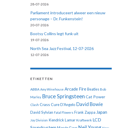
28-07-2026
Parliament introduceert alweer een nieuw
personage – Dr. Funkenstein!
20-07-2026
Bootsy Collins legt funk uit
19-07-2026
North Sea Jazz Festival, 12-07-2026
12-07-2026
ETIKETTEN
Arcade Fire
ABBA
Beatles
Amy Winehouse
Bob
Bruce Springsteen
Cat Power
Marley
David Bowie
Crass
Cure
D'Angelo
Clash
Japan
David Sylvian
Frank Zappa
Fatal Flowers
LCD
Kendrick Lamar
Kraftwerk
Joy Division
Neil Young
Soundsystem
Marvin Gaye
New