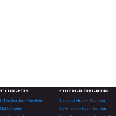
NTE BERICHTEN
MEEST RECENTE RECENSIES
: The Beatles – Revolver
Siba gaat viraal – Dounana
.E.M. singles
St. Vincent – Live In London!