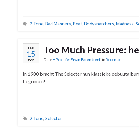
2 Tone
,
Bad Manners
,
Beat
,
Bodysnatchers
,
Madness
,
S
Too Much Pressure: he
FEB
15
Door
A Pop Life (Erwin Barendregt)
in
Recensie
2025
In 1980 bracht The Selecter hun klassieke debuutalbum 
begonnen!
2 Tone
,
Selecter