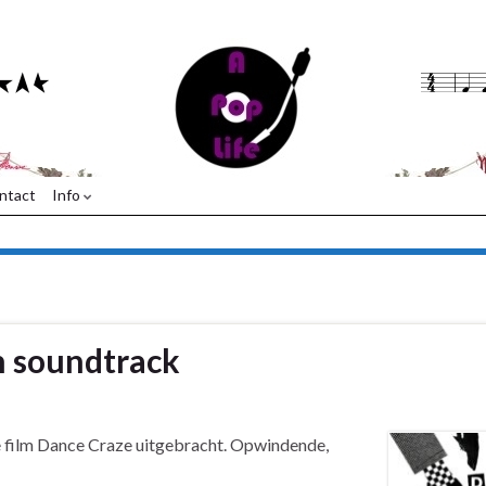
ntact
Info
n soundtrack
e film Dance Craze uitgebracht. Opwindende,