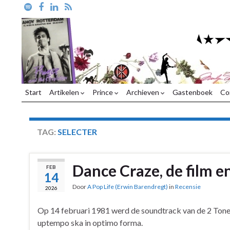
Start
Artikelen
Prince
Archieven
Gastenboek
Co
TAG:
SELECTER
Dance Craze, de film e
FEB
14
Door
A Pop Life (Erwin Barendregt)
in
Recensie
2026
Op 14 februari 1981 werd de soundtrack van de 2 Ton
uptempo ska in optimo forma.