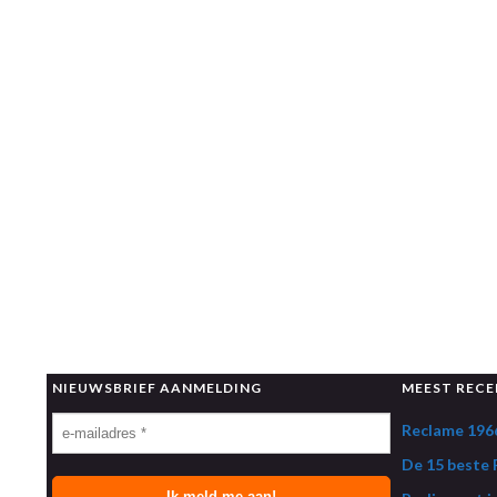
NIEUWSBRIEF AANMELDING
MEEST RECE
Reclame 1966
De 15 beste R