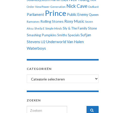
Nick Cave
Order
New Power Generation
Outkast
Prince
Parliament
Public Enemy
Queen
Roxy Music
Rolling Stones
Ramones
Sezen
Sly & The Family Stone
Aksu
Sheila E
Simple Minds
Sufjan
Smashing Pumpkins
Smiths
Specials
Stevens
Underworld
Van Halen
U2
Waterboys
CATEGORIEËN
Categorieën
ZOEKEN
Search for: