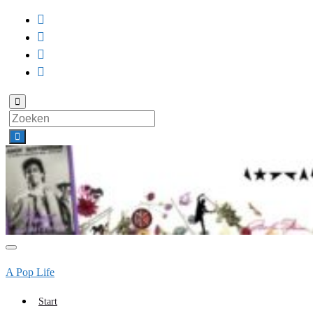
Toggle
zoekformulier
Search
for:
Toggle
navigatie
A Pop Life
Start