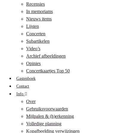
Recensies
In memoriams
Nieuws items
Lijsten
Concerten
Subartikelen
Video’s
Archief afbeeldingen
Opinies
Concertkaartjes Top 50
Gastenboek
Contact
Info
Over
Gebruiksvoorwaarden
Mijlpalen & (h)erkenning
Volledige planning
Kopafbeelding verwijzingen