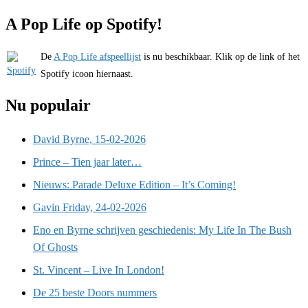
A Pop Life op Spotify!
De
A Pop Life afspeellijst
is nu beschikbaar. Klik op de link of het
Spotify icoon hiernaast.
Nu populair
David Byrne, 15-02-2026
Prince – Tien jaar later…
Nieuws: Parade Deluxe Edition – It’s Coming!
Gavin Friday, 24-02-2026
Eno en Byrne schrijven geschiedenis: My Life In The Bush
Of Ghosts
St. Vincent – Live In London!
De 25 beste Doors nummers