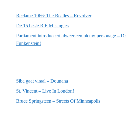
Meest recente berichten
Reclame 1966: The Beatles – Revolver
De 15 beste R.E.M. singles
Parliament introduceert alweer een nieuw personage – Dr.
Funkenstein!
Meest recente recensies
Siba gaat viraal – Dounana
St. Vincent – Live In London!
Bruce Springsteen – Streets Of Minneapolis
Willekeurige artikelen