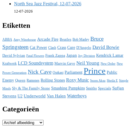
North Sea Jazz Festival, 12-07-2026
12-07-2026
Etiketten
Bruce
Arcade Fire
ABBA
Beatles
Bob Marley
Amy Winehouse
Springsteen
David Bowie
Cat Power
Crass
Cure
D'Angelo
Clash
Japan
David Sylvian
Frank Zappa
Kendrick Lamar
Fatal Flowers
Joy Division
Neil Young
LCD Soundsystem
Kraftwerk
Marvin Gaye
New
New Order
Prince
Nick Cave
Parliament
Public
Power Generation
Outkast
Roxy Music
Enemy
Rolling Stones
Queen
Ramones
Sezen Aksu
Sheila E
Simple
Sufjan
Sly & The Family Stone
Smashing Pumpkins
Smiths
Specials
Minds
Waterboys
Stevens
Underworld
Van Halen
U2
Categorieën
Categorieën