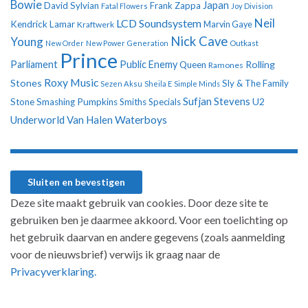
Bowie
Japan
David Sylvian
Frank Zappa
Fatal Flowers
Joy Division
Neil
LCD Soundsystem
Kendrick Lamar
Kraftwerk
Marvin Gaye
Nick Cave
Young
New Order
New Power Generation
Outkast
Prince
Parliament
Public Enemy
Rolling
Queen
Ramones
Roxy Music
Stones
Sly & The Family
Sezen Aksu
Sheila E
Simple Minds
Sufjan Stevens
U2
Stone
Smashing Pumpkins
Smiths
Specials
Underworld
Van Halen
Waterboys
Deze site maakt gebruik van cookies. Door deze site te
gebruiken ben je daarmee akkoord. Voor een toelichting op
het gebruik daarvan en andere gegevens (zoals aanmelding
voor de nieuwsbrief) verwijs ik graag naar de
Privacyverklaring.