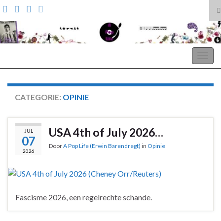
T
z
Search for:
A Pop Life
Togg
navig
CATEGORIE:
OPINIE
USA 4th of July 2026…
JUL
07
Door
A Pop Life (Erwin Barendregt)
in
Opinie
2026
Fascisme 2026, een regelrechte schande.