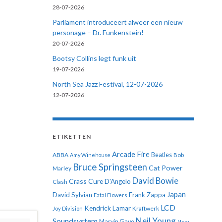
28-07-2026
Parliament introduceert alweer een nieuw
personage – Dr. Funkenstein!
20-07-2026
Bootsy Collins legt funk uit
19-07-2026
North Sea Jazz Festival, 12-07-2026
12-07-2026
ETIKETTEN
Arcade Fire
ABBA
Beatles
Amy Winehouse
Bob
Bruce Springsteen
Cat Power
Marley
David Bowie
Crass
Cure
D'Angelo
Clash
Japan
David Sylvian
Frank Zappa
Fatal Flowers
LCD
Kendrick Lamar
Kraftwerk
Joy Division
Neil Young
Soundsystem
Marvin Gaye
New