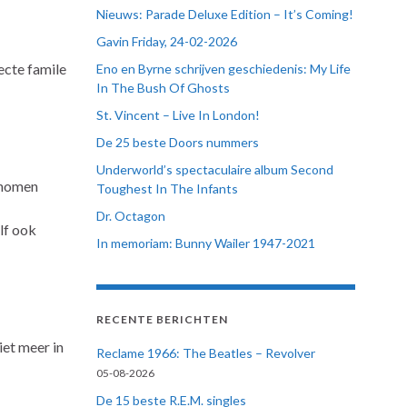
Nieuws: Parade Deluxe Edition – It’s Coming!
Gavin Friday, 24-02-2026
ecte famile
Eno en Byrne schrijven geschiedenis: My Life
In The Bush Of Ghosts
St. Vincent – Live In London!
De 25 beste Doors nummers
Underworld’s spectaculaire album Second
enomen
Toughest In The Infants
Dr. Octagon
lf ook
In memoriam: Bunny Wailer 1947-2021
RECENTE BERICHTEN
iet meer in
Reclame 1966: The Beatles – Revolver
05-08-2026
De 15 beste R.E.M. singles