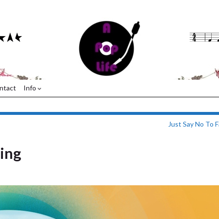
ntact
Info
Just Say No To 
ing