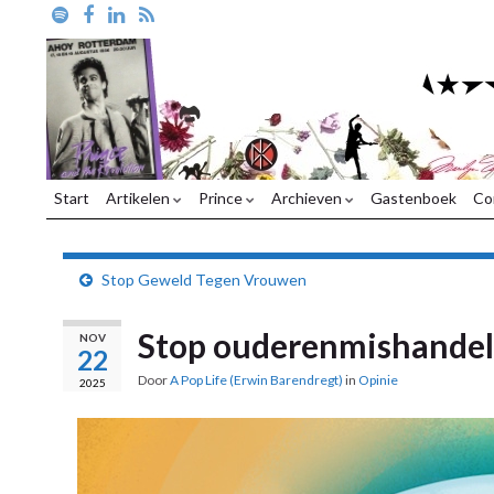
Start
Artikelen
Prince
Archieven
Gastenboek
Co
Stop Geweld Tegen Vrouwen
Stop ouderenmishandel
NOV
22
Door
A Pop Life (Erwin Barendregt)
in
Opinie
2025