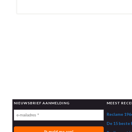
NIEUWSBRIEF AANMELDING
MEEST RECE
Reclame 1966
De 15 beste R