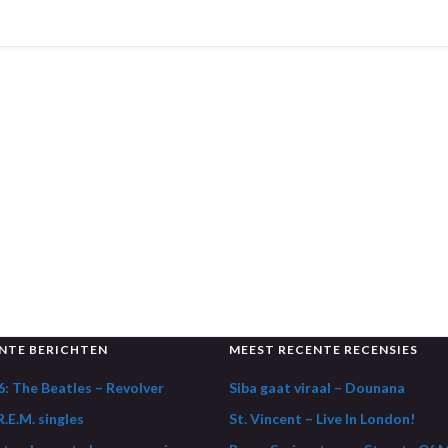
NTE BERICHTEN
MEEST RECENTE RECENSIES
: The Beatles – Revolver
Siba gaat viraal – Dounana
.E.M. singles
St. Vincent – Live In London!