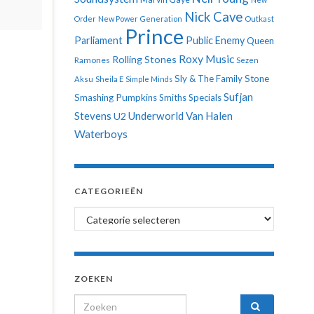
Nick Cave
Order
New Power Generation
Outkast
Prince
Parliament
Public Enemy
Queen
Roxy Music
Rolling Stones
Ramones
Sezen
Sly & The Family Stone
Aksu
Sheila E
Simple Minds
Sufjan
Smashing Pumpkins
Smiths
Specials
Stevens
Underworld
Van Halen
U2
Waterboys
CATEGORIEËN
Categorieën
ZOEKEN
Search for: