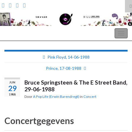
T
z
Search for:
A Pop Life
Togg
navig
Pink Floyd, 14-06-1988
Prince, 17-08-1988
Bruce Springsteen & The E Street Band,
JUN
29
29-06-1988
1988
Door
A Pop Life (Erwin Barendregt)
in
Concert
Concertgegevens