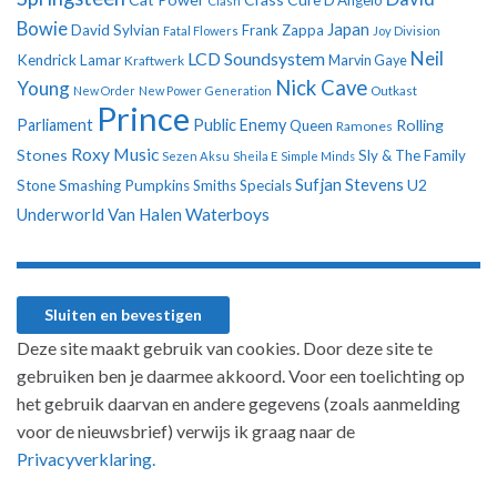
D'Angelo
Clash
Bowie
Japan
David Sylvian
Frank Zappa
Fatal Flowers
Joy Division
Neil
LCD Soundsystem
Kendrick Lamar
Kraftwerk
Marvin Gaye
Nick Cave
Young
New Order
New Power Generation
Outkast
Prince
Parliament
Public Enemy
Rolling
Queen
Ramones
Roxy Music
Stones
Sly & The Family
Sezen Aksu
Sheila E
Simple Minds
Sufjan Stevens
U2
Stone
Smashing Pumpkins
Smiths
Specials
Underworld
Van Halen
Waterboys
Deze site maakt gebruik van cookies. Door deze site te
gebruiken ben je daarmee akkoord. Voor een toelichting op
het gebruik daarvan en andere gegevens (zoals aanmelding
voor de nieuwsbrief) verwijs ik graag naar de
Privacyverklaring.