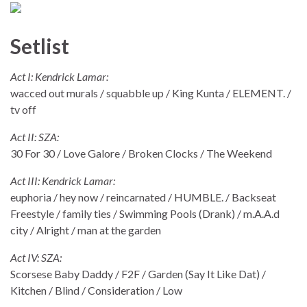
Setlist
Act I: Kendrick Lamar:
wacced out murals / squabble up / King Kunta / ELEMENT. /
tv off
Act II: SZA:
30 For 30 / Love Galore / Broken Clocks / The Weekend
Act III: Kendrick Lamar:
euphoria / hey now / reincarnated / HUMBLE. / Backseat
Freestyle / family ties / Swimming Pools (Drank) / m.A.A.d
city / Alright / man at the garden
Act IV: SZA:
Scorsese Baby Daddy / F2F / Garden (Say It Like Dat) /
Kitchen / Blind / Consideration / Low