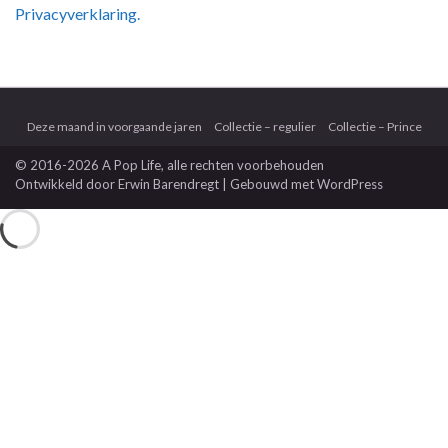
Privacyverklaring.
Deze maand in voorgaande jaren
Collectie – regulier
Collectie – Prince
© 2016-2026 A Pop Life
, alle rechten voorbehouden
Ontwikkeld door
Erwin Barendregt
| Gebouwd met
WordPress