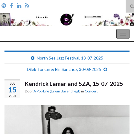
T
zo
Search for:
A Pop Life
Togg
navig
North Sea Jazz Festival, 13-07-2025
Dilek Türkan & Elif Sanchez, 30-08-2025
Kendrick Lamar and SZA, 15-07-2025
JUL
15
Door
A Pop Life (Erwin Barendregt)
in
Concert
2025