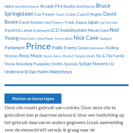
Bruce
Arcade Fire
ABBA
Beatles
Amy Winehouse
Bob Marley
Springsteen
David
Cat Power
Crass
Cure
D'Angelo
Clash
Bowie
Japan
David Sylvian
Frank Zappa
Fatal Flowers
Joy Division
Neil
LCD Soundsystem
Kendrick Lamar
Kraftwerk
Marvin Gaye
Nick Cave
Young
New Order
New Power Generation
Outkast
Prince
Parliament
Public Enemy
Rolling
Queen
Ramones
Roxy Music
Stones
Sly & The Family
Sezen Aksu
Sheila E
Simple Minds
Sufjan Stevens
U2
Stone
Smashing Pumpkins
Smiths
Specials
Underworld
Van Halen
Waterboys
Deze site maakt gebruik van cookies. Door deze site te
gebruiken ben je daarmee akkoord. Voor een toelichting op
het gebruik daarvan en andere gegevens (zoals aanmelding
voor de nieuwsbrief) verwijs ik graag naar de