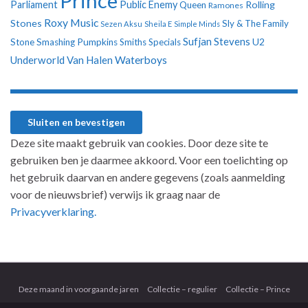
Prince
Parliament
Public Enemy
Rolling
Queen
Ramones
Roxy Music
Stones
Sly & The Family
Sezen Aksu
Sheila E
Simple Minds
Sufjan Stevens
U2
Stone
Smashing Pumpkins
Smiths
Specials
Underworld
Van Halen
Waterboys
Deze site maakt gebruik van cookies. Door deze site te
gebruiken ben je daarmee akkoord. Voor een toelichting op
het gebruik daarvan en andere gegevens (zoals aanmelding
voor de nieuwsbrief) verwijs ik graag naar de
Privacyverklaring.
Deze maand in voorgaande jaren
Collectie – regulier
Collectie – Prince