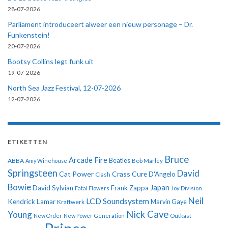
28-07-2026
Parliament introduceert alweer een nieuw personage – Dr.
Funkenstein!
20-07-2026
Bootsy Collins legt funk uit
19-07-2026
North Sea Jazz Festival, 12-07-2026
12-07-2026
ETIKETTEN
Bruce
Arcade Fire
ABBA
Beatles
Amy Winehouse
Bob Marley
Springsteen
David
Cat Power
Crass
Cure
D'Angelo
Clash
Bowie
Japan
David Sylvian
Frank Zappa
Fatal Flowers
Joy Division
Neil
LCD Soundsystem
Kendrick Lamar
Kraftwerk
Marvin Gaye
Nick Cave
Young
New Order
New Power Generation
Outkast