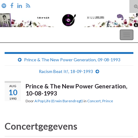
T
zo
Search for:
A Pop Life
Togg
navig
Prince & The New Power Generation, 09-08-1993
Racism Beat It!, 18-09-1993
Prince & The New Power Generation,
AUG
10
10-08-1993
1993
Door
A Pop Life (Erwin Barendregt)
in
Concert
,
Prince
Concertgegevens