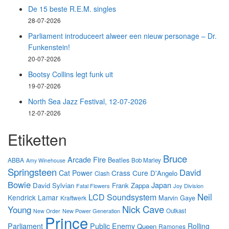
De 15 beste R.E.M. singles
28-07-2026
Parliament introduceert alweer een nieuw personage – Dr.
Funkenstein!
20-07-2026
Bootsy Collins legt funk uit
19-07-2026
North Sea Jazz Festival, 12-07-2026
12-07-2026
Etiketten
Bruce
Arcade Fire
Beatles
ABBA
Bob Marley
Amy Winehouse
Springsteen
David
Cat Power
Crass
Cure
D'Angelo
Clash
Bowie
Japan
David Sylvian
Frank Zappa
Fatal Flowers
Joy Division
Neil
LCD Soundsystem
Kendrick Lamar
Marvin Gaye
Kraftwerk
Nick Cave
Young
New Power Generation
Outkast
New Order
Prince
Parliament
Public Enemy
Rolling
Queen
Ramones