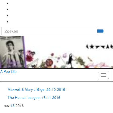
Search
Tog
for:
zoek
A Pop Life
Toggl
naviga
Maxwell & Mary J Blige, 25-10-2016
The Human League, 18-11-2016
nov
13
2016