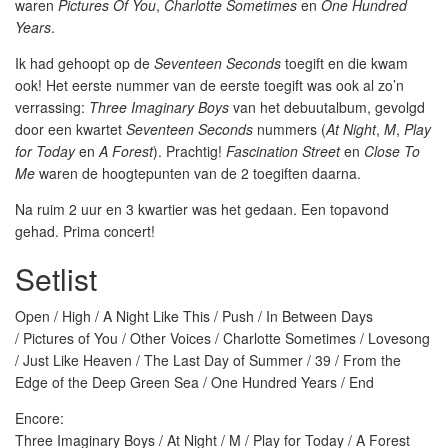
waren
Pictures Of You
,
Charlotte Sometimes
en
One Hundred
Years
.
Ik had gehoopt op de
Seventeen Seconds
toegift en die kwam
ook! Het eerste nummer van de eerste toegift was ook al zo’n
verrassing:
Three Imaginary Boys
van het debuutalbum, gevolgd
door een kwartet
Seventeen Seconds
nummers (
At Night
,
M
,
Play
for Today
en
A Forest
). Prachtig!
Fascination Street
en
Close To
Me
waren de hoogtepunten van de 2 toegiften daarna.
Na ruim 2 uur en 3 kwartier was het gedaan. Een topavond
gehad. Prima concert!
Setlist
Open / High / A Night Like This / Push / In Between Days
/ Pictures of You / Other Voices / Charlotte Sometimes / Lovesong
/ Just Like Heaven / The Last Day of Summer / 39 / From the
Edge of the Deep Green Sea / One Hundred Years / End
Encore:
Three Imaginary Boys / At Night / M / Play for Today / A Forest