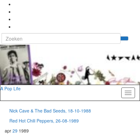
Search
Tog
for:
zoek
A Pop Life
Toggl
naviga
Nick Cave & The Bad Seeds, 18-10-1988
Red Hot Chili Peppers, 26-08-1989
apr
29
1989