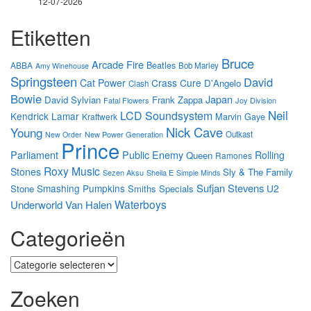
12-07-2026
Etiketten
Bruce
Arcade Fire
Beatles
ABBA
Bob Marley
Amy Winehouse
Springsteen
David
Cat Power
Crass
Cure
D'Angelo
Clash
Bowie
Japan
David Sylvian
Frank Zappa
Fatal Flowers
Joy Division
Neil
LCD Soundsystem
Kendrick Lamar
Marvin Gaye
Kraftwerk
Nick Cave
Young
New Power Generation
Outkast
New Order
Prince
Parliament
Public Enemy
Rolling
Queen
Ramones
Roxy Music
Stones
Sly & The Family
Sezen Aksu
Sheila E
Simple Minds
Sufjan Stevens
Smashing Pumpkins
U2
Stone
Smiths
Specials
Waterboys
Underworld
Van Halen
Categorieën
Categorieën
Zoeken