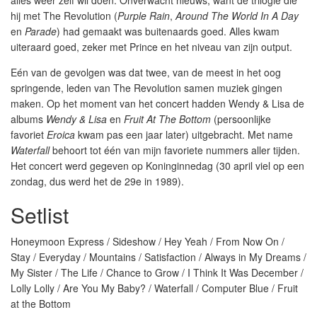
alles weer zelf wil doen. Onverwacht nieuws, want de trilogie die
hij met The Revolution (
Purple Rain
,
Around The World In A Day
en
Parade
) had gemaakt was buitenaards goed. Alles kwam
uiteraard goed, zeker met Prince en het niveau van zijn output.
Eén van de gevolgen was dat twee, van de meest in het oog
springende, leden van The Revolution samen muziek gingen
maken. Op het moment van het concert hadden Wendy & Lisa de
albums
Wendy & Lisa
en
Fruit At The Bottom
(persoonlijke
favoriet
Eroica
kwam pas een jaar later) uitgebracht. Met name
Waterfall
behoort tot één van mijn favoriete nummers aller tijden.
Het concert werd gegeven op Koninginnedag (30 april viel op een
zondag, dus werd het de 29e in 1989).
Setlist
Honeymoon Express / Sideshow / Hey Yeah / From Now On /
Stay / Everyday / Mountains / Satisfaction / Always in My Dreams /
My Sister / The Life / Chance to Grow / I Think It Was December /
Lolly Lolly / Are You My Baby? / Waterfall / Computer Blue / Fruit
at the Bottom