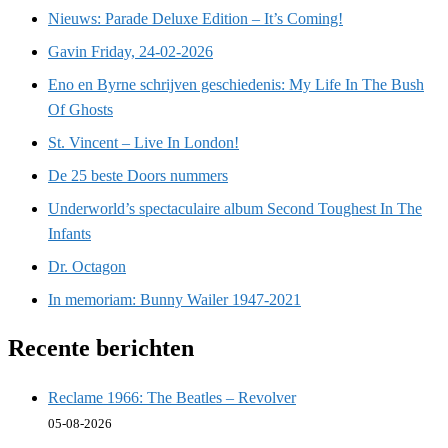
Nieuws: Parade Deluxe Edition – It’s Coming!
Gavin Friday, 24-02-2026
Eno en Byrne schrijven geschiedenis: My Life In The Bush
Of Ghosts
St. Vincent – Live In London!
De 25 beste Doors nummers
Underworld’s spectaculaire album Second Toughest In The
Infants
Dr. Octagon
In memoriam: Bunny Wailer 1947-2021
Recente berichten
Reclame 1966: The Beatles – Revolver
05-08-2026