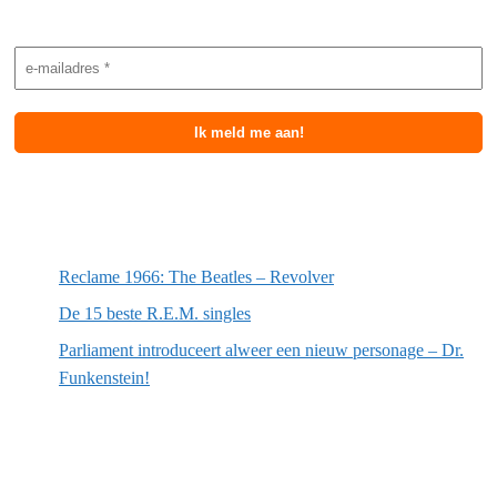
Nieuwsbrief aanmelding
Meest recente berichten
Reclame 1966: The Beatles – Revolver
De 15 beste R.E.M. singles
Parliament introduceert alweer een nieuw personage – Dr.
Funkenstein!
Meest recente recensies