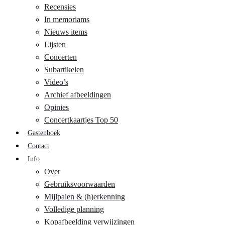
Recensies
In memoriams
Nieuws items
Lijsten
Concerten
Subartikelen
Video’s
Archief afbeeldingen
Opinies
Concertkaartjes Top 50
Gastenboek
Contact
Info
Over
Gebruiksvoorwaarden
Mijlpalen & (h)erkenning
Volledige planning
Kopafbeelding verwijzingen