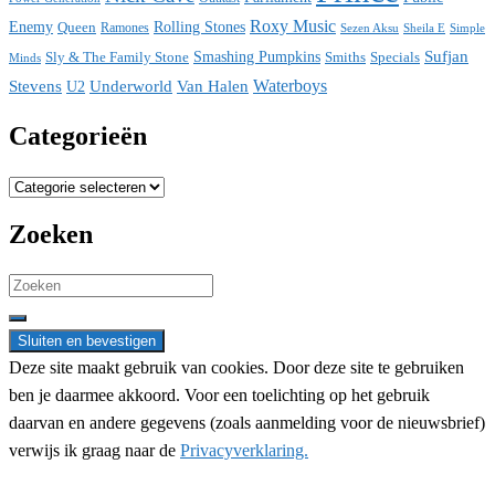
Roxy Music
Enemy
Rolling Stones
Queen
Ramones
Sezen Aksu
Sheila E
Simple
Sufjan
Sly & The Family Stone
Smashing Pumpkins
Smiths
Specials
Minds
Waterboys
Stevens
Underworld
Van Halen
U2
Categorieën
Categorieën
Zoeken
Search
for:
Deze site maakt gebruik van cookies. Door deze site te gebruiken
ben je daarmee akkoord. Voor een toelichting op het gebruik
daarvan en andere gegevens (zoals aanmelding voor de nieuwsbrief)
verwijs ik graag naar de
Privacyverklaring.