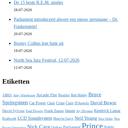
De 15 beste R.E.M. singles
28-07-2026
Parliament introduceert alweer een nieuw personage – Dr.
Funkenstein!
20-07-2026
Bootsy Collins legt funk uit
19-07-2026
North Sea Jazz Festival, 12-07-2026
12-07-2026
Etiketten
Bruce
Arcade Fire
ABBA
Beatles
Bob Marley
Amy Winehouse
Springsteen
David Bowie
Cat Power
Crass
Cure
D'Angelo
Clash
Japan
David Sylvian
Frank Zappa
Kendrick Lamar
Fatal Flowers
Joy Division
Neil Young
LCD Soundsystem
Kraftwerk
Marvin Gaye
New
New Order
Prince
Nick Cave
Parliament
Public
Power Generation
Outkast