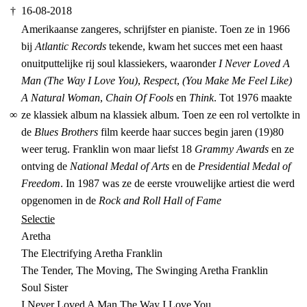
†
16-08-2018
Amerikaanse zangeres, schrijfster en pianiste. Toen ze in 1966
bij
Atlantic Records
tekende, kwam het succes met een haast
onuitputtelijke rij soul klassiekers, waaronder
I Never Loved A
Man (The Way I Love You)
,
Respect
,
(You Make Me Feel Like)
A Natural Woman
,
Chain Of Fools
en
Think
. Tot 1976 maakte
∞
ze klassiek album na klassiek album. Toen ze een rol vertolkte in
de
Blues Brothers
film keerde haar succes begin jaren (19)80
weer terug. Franklin won maar liefst 18
Grammy Awards
en ze
ontving de
National Medal of Arts
en de
Presidential Medal of
Freedom
. In 1987 was ze de eerste vrouwelijke artiest die werd
opgenomen in de
Rock and Roll Hall of Fame
Selectie
Aretha
The Electrifying Aretha Franklin
The Tender, The Moving, The Swinging Aretha Franklin
Soul Sister
I Never Loved A Man The Way I Love You