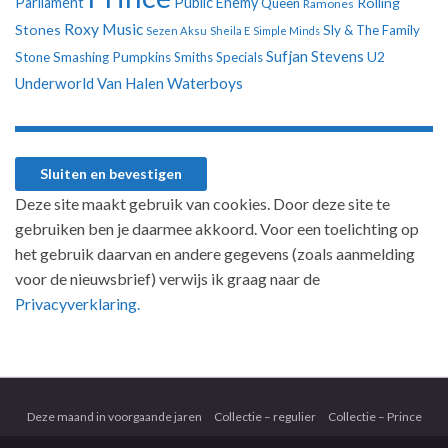
Parliament
Public Enemy
Rolling
Queen
Ramones
Roxy Music
Stones
Sly & The Family
Sezen Aksu
Sheila E
Simple Minds
Sufjan Stevens
U2
Stone
Smashing Pumpkins
Smiths
Specials
Underworld
Van Halen
Waterboys
Deze site maakt gebruik van cookies. Door deze site te
gebruiken ben je daarmee akkoord. Voor een toelichting op
het gebruik daarvan en andere gegevens (zoals aanmelding
voor de nieuwsbrief) verwijs ik graag naar de
Privacyverklaring.
Deze maand in voorgaande jaren
Collectie – regulier
Collectie – Prince