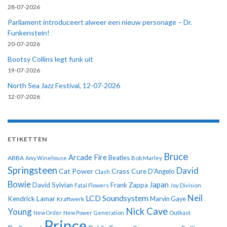
28-07-2026
Parliament introduceert alweer een nieuw personage – Dr.
Funkenstein!
20-07-2026
Bootsy Collins legt funk uit
19-07-2026
North Sea Jazz Festival, 12-07-2026
12-07-2026
ETIKETTEN
Bruce
Arcade Fire
ABBA
Beatles
Amy Winehouse
Bob Marley
Springsteen
David
Cat Power
Crass
Cure
D'Angelo
Clash
Bowie
Japan
David Sylvian
Frank Zappa
Fatal Flowers
Joy Division
Neil
LCD Soundsystem
Kendrick Lamar
Kraftwerk
Marvin Gaye
Nick Cave
Young
New Order
New Power Generation
Outkast
Prince