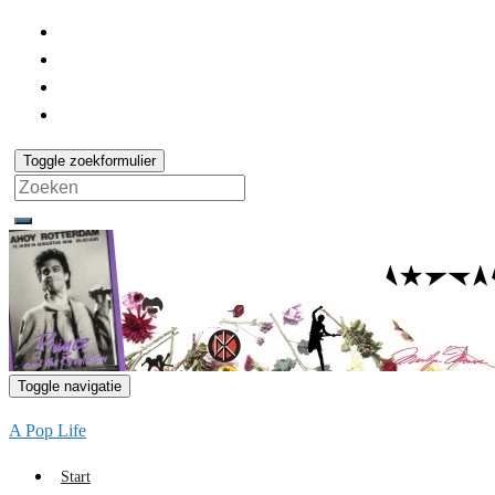
Toggle zoekformulier
Search
for:
Toggle navigatie
A Pop Life
Start