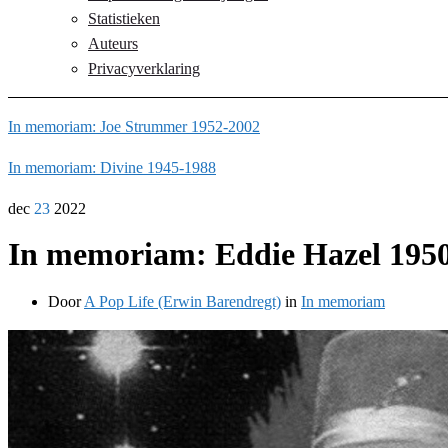
Statistieken
Auteurs
Privacyverklaring
In memoriam: Joe Strummer 1952-2002
In memoriam: Divine 1945-1988
dec
23
2022
In memoriam: Eddie Hazel 195
Door
A Pop Life (Erwin Barendregt)
in
In memoriam