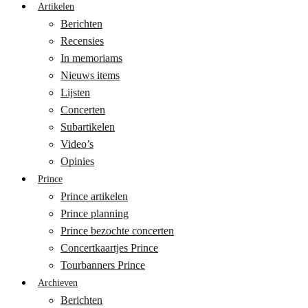
Artikelen
Berichten
Recensies
In memoriams
Nieuws items
Lijsten
Concerten
Subartikelen
Video’s
Opinies
Prince
Prince artikelen
Prince planning
Prince bezochte concerten
Concertkaartjes Prince
Tourbanners Prince
Archieven
Berichten