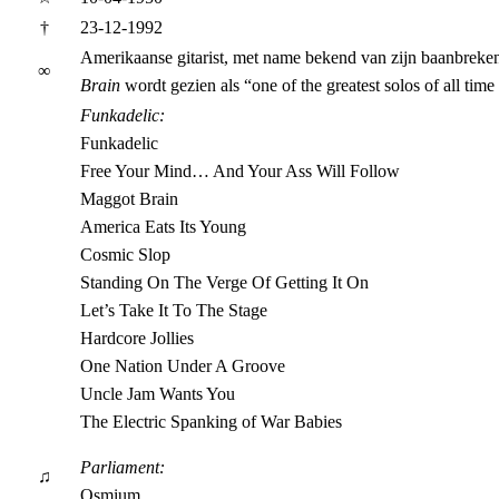
†
23-12-1992
Amerikaanse gitarist, met name bekend van zijn baanbreken
∞
Brain
wordt gezien als “one of the greatest solos of all tim
Funkadelic:
Funkadelic
Free Your Mind… And Your Ass Will Follow
Maggot Brain
America Eats Its Young
Cosmic Slop
Standing On The Verge Of Getting It On
Let’s Take It To The Stage
Hardcore Jollies
One Nation Under A Groove
Uncle Jam Wants You
The Electric Spanking of War Babies
Parliament:
♫
Osmium