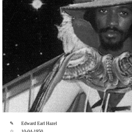
✎
Edward Earl Hazel
☆
10-04-1950