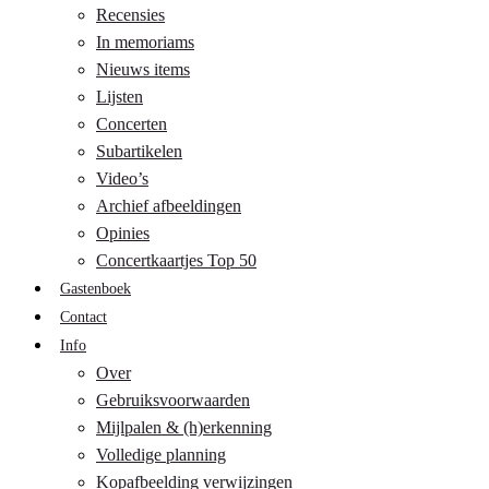
Recensies
In memoriams
Nieuws items
Lijsten
Concerten
Subartikelen
Video’s
Archief afbeeldingen
Opinies
Concertkaartjes Top 50
Gastenboek
Contact
Info
Over
Gebruiksvoorwaarden
Mijlpalen & (h)erkenning
Volledige planning
Kopafbeelding verwijzingen