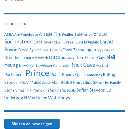
ETIKETTEN
Bruce
Arcade Fire
ABBA
Beatles
Amy Winehouse
Bob Marley
Springsteen
David
Cat Power
Crass
Cure
D'Angelo
Clash
Bowie
Japan
David Sylvian
Frank Zappa
Fatal Flowers
Joy Division
Neil
LCD Soundsystem
Kendrick Lamar
Kraftwerk
Marvin Gaye
Nick Cave
Young
New Order
New Power Generation
Outkast
Prince
Parliament
Public Enemy
Rolling
Queen
Ramones
Roxy Music
Stones
Sly & The Family
Sezen Aksu
Sheila E
Simple Minds
Sufjan Stevens
U2
Stone
Smashing Pumpkins
Smiths
Specials
Underworld
Van Halen
Waterboys