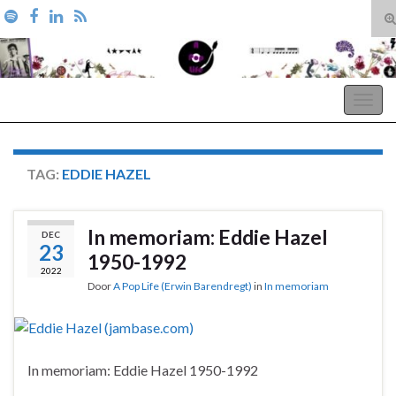
T
zo
Search for:
A Pop Life
Togg
navig
TAG:
EDDIE HAZEL
In memoriam: Eddie Hazel
DEC
23
1950-1992
2022
Door
A Pop Life (Erwin Barendregt)
in
In memoriam
In memoriam: Eddie Hazel 1950-1992