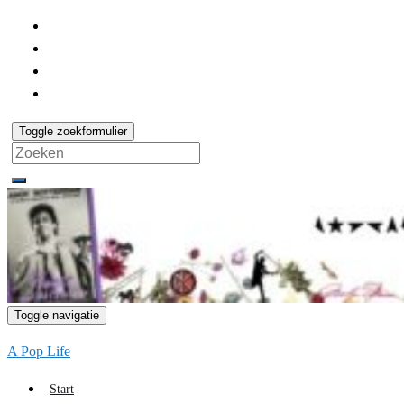
Toggle zoekformulier
Search
for:
Toggle navigatie
A Pop Life
Start