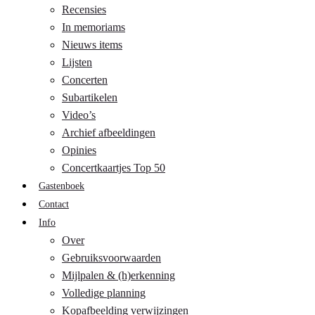
Recensies
In memoriams
Nieuws items
Lijsten
Concerten
Subartikelen
Video’s
Archief afbeeldingen
Opinies
Concertkaartjes Top 50
Gastenboek
Contact
Info
Over
Gebruiksvoorwaarden
Mijlpalen & (h)erkenning
Volledige planning
Kopafbeelding verwijzingen