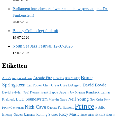
28-07-2026
Parliament introduceert alweer een nieuw personage – Dr.
Funkenstein!
20-07-2026
Bootsy Collins legt funk uit
19-07-2026
North Sea Jazz Festival, 12-07-2026
12-07-2026
Etiketten
Bruce
Arcade Fire
ABBA
Beatles
Bob Marley
Amy Winehouse
Springsteen
David Bowie
Cat Power
Crass
Cure
D'Angelo
Clash
Japan
David Sylvian
Frank Zappa
Kendrick Lamar
Fatal Flowers
Joy Division
Neil Young
LCD Soundsystem
Kraftwerk
Marvin Gaye
New
New Order
Prince
Nick Cave
Parliament
Public
Power Generation
Outkast
Roxy Music
Enemy
Rolling Stones
Queen
Ramones
Sezen Aksu
Sheila E
Simple