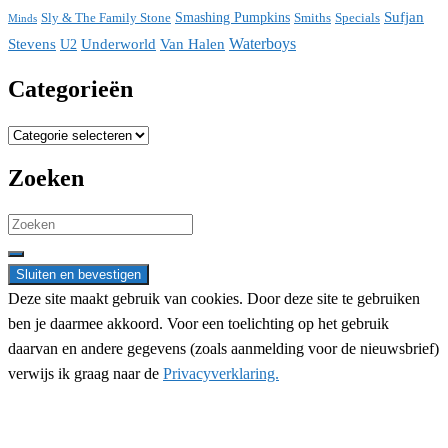
Sufjan
Sly & The Family Stone
Smashing Pumpkins
Smiths
Specials
Minds
Waterboys
Stevens
Underworld
Van Halen
U2
Categorieën
Categorieën
Zoeken
Search
for:
Deze site maakt gebruik van cookies. Door deze site te gebruiken
ben je daarmee akkoord. Voor een toelichting op het gebruik
daarvan en andere gegevens (zoals aanmelding voor de nieuwsbrief)
verwijs ik graag naar de
Privacyverklaring.
Nieuwsbrief aanmelding