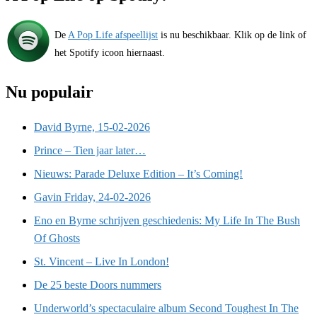
De
A Pop Life afspeellijst
is nu beschikbaar. Klik op de link of
het Spotify icoon hiernaast.
Nu populair
David Byrne, 15-02-2026
Prince – Tien jaar later…
Nieuws: Parade Deluxe Edition – It’s Coming!
Gavin Friday, 24-02-2026
Eno en Byrne schrijven geschiedenis: My Life In The Bush
Of Ghosts
St. Vincent – Live In London!
De 25 beste Doors nummers
Underworld’s spectaculaire album Second Toughest In The