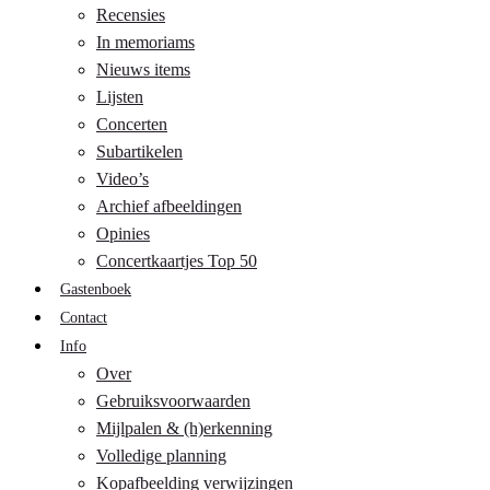
Recensies
In memoriams
Nieuws items
Lijsten
Concerten
Subartikelen
Video’s
Archief afbeeldingen
Opinies
Concertkaartjes Top 50
Gastenboek
Contact
Info
Over
Gebruiksvoorwaarden
Mijlpalen & (h)erkenning
Volledige planning
Kopafbeelding verwijzingen