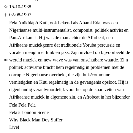
☆
15-10-1938
†
02-08-1997
Fela Aníkúlápó Kuti, ook bekend als Abami Eda, was een
Nigeriaanse multi-instrumentalist, componist, politiek activist en
Pan-Afrikanist. Hij was de man achter de Afrobeat, een
Afrikaans muziekgenre dat traditionele Yoruba percussie en
vocalen mengt met funk en jazz. Zijn invloed op bijvoorbeeld de
∞
wereld muziek en new wave was van onschatbare waarde. Zijn
politiek activisme bracht hem regelmatig in problemen met de
corrupte Nigeriaanse overheid, die zijn huis/commune
vernietigden en Kuti regelmatig in de gevangenis opsloot. Hij is
eigenhandig verantwoordelijk voor het op de kaart zetten van
Afrikaanse muziek in algemene zin, en Afrobeat in het bijzonder
Fela Fela Fela
Fela’s London Scene
Why Black Man Dey Suffer
Live!