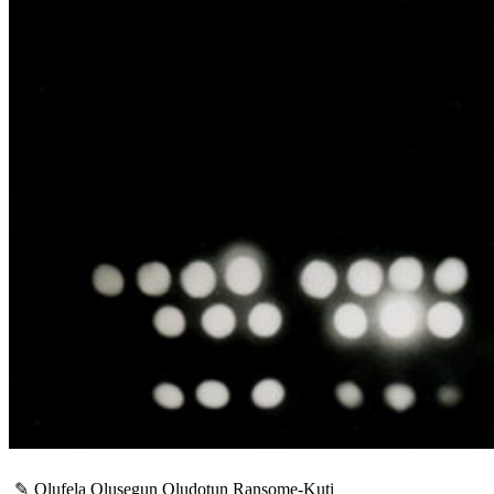
✎
Olufela Olusegun Oludotun Ransome-Kuti