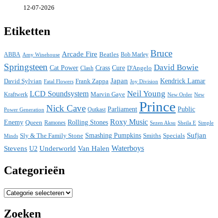
12-07-2026
Etiketten
Bruce
Arcade Fire
ABBA
Beatles
Bob Marley
Amy Winehouse
Springsteen
David Bowie
Cat Power
Crass
Cure
D'Angelo
Clash
Japan
David Sylvian
Frank Zappa
Kendrick Lamar
Fatal Flowers
Joy Division
Neil Young
LCD Soundsystem
Kraftwerk
Marvin Gaye
New
New Order
Prince
Nick Cave
Parliament
Public
Power Generation
Outkast
Roxy Music
Enemy
Rolling Stones
Queen
Ramones
Sezen Aksu
Sheila E
Simple
Sufjan
Sly & The Family Stone
Smashing Pumpkins
Smiths
Specials
Minds
Waterboys
Stevens
Underworld
Van Halen
U2
Categorieën
Categorieën
Zoeken