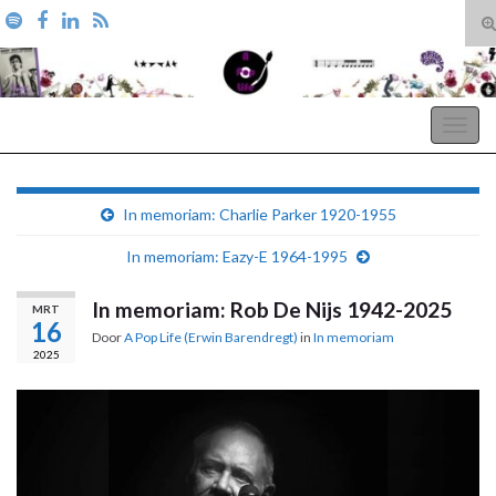
T
zo
Search for:
A Pop Life
Togg
navig
In memoriam: Charlie Parker 1920-1955
In memoriam: Eazy-E 1964-1995
In memoriam: Rob De Nijs 1942-2025
MRT
16
Door
A Pop Life (Erwin Barendregt)
in
In memoriam
2025