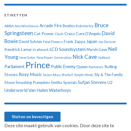
ETIKETTEN
Bruce
Arcade Fire
ABBA
Beatles
Amy Winehouse
Bob Marley
Springsteen
David
Cat Power
Crass
Cure
D'Angelo
Clash
Bowie
Japan
David Sylvian
Frank Zappa
Fatal Flowers
Joy Division
Neil
LCD Soundsystem
Kendrick Lamar
Kraftwerk
Marvin Gaye
Nick Cave
Young
New Order
New Power Generation
Outkast
Prince
Parliament
Public Enemy
Rolling
Queen
Ramones
Roxy Music
Stones
Sly & The Family
Sezen Aksu
Sheila E
Simple Minds
Sufjan Stevens
U2
Stone
Smashing Pumpkins
Smiths
Specials
Underworld
Van Halen
Waterboys
Deze site maakt gebruik van cookies. Door deze site te