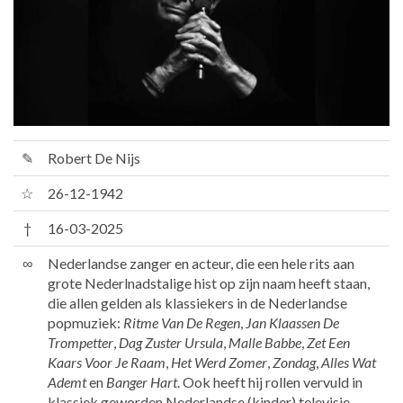
✎
Robert De Nijs
☆
26-12-1942
†
16-03-2025
∞
Nederlandse zanger en acteur, die een hele rits aan
grote Nederlnadstalige hist op zijn naam heeft staan,
die allen gelden als klassiekers in de Nederlandse
popmuziek:
Ritme Van De Regen
,
Jan Klaassen De
Trompetter
,
Dag Zuster Ursula
,
Malle Babbe
,
Zet Een
Kaars Voor Je Raam
,
Het Werd Zomer
,
Zondag
,
Alles Wat
Ademt
en
Banger Hart
. Ook heeft hij rollen vervuld in
klassiek geworden Nederlandse (kinder) televisie